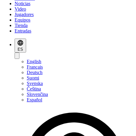
Noticias
Video
Jugadores
Equipos
Tienda
Entradas
ES
English
Français
Deutsch
Suomi
Svenska
Čeština
Slovenčina
Español