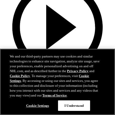
We and our third-party partners may use cookies and similar
technologies to enhance site navigation, analyze site usage, save
your preferences, enable personalized advertising on and off
NHL.com, and as described further in the
Privacy Policy
and
10:17
Cookie Policy
. To manage your preferences, visit
Cookie
Settings
. By accessing or using our sites and services, you agree
La Final de la Stanley Cup alrededor del mundo
to this collection and disclosure of your information (including
how you interact with our sites and services and any videos that
Reviva los mejores momentos de la Final en 21 transmisiones y 14
you may view) and our
Terms of Service
.
idiomas diferentes
Cookie Settings
I Understand
16 jun. 2026