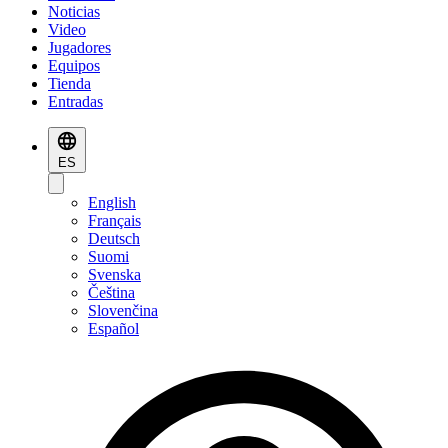
Noticias
Video
Jugadores
Equipos
Tienda
Entradas
ES
English
Français
Deutsch
Suomi
Svenska
Čeština
Slovenčina
Español