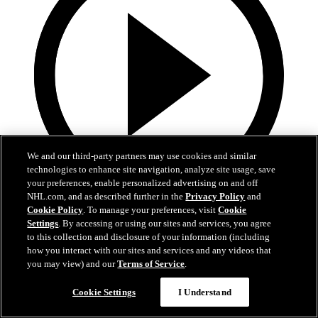
We and our third-party partners may use cookies and similar
technologies to enhance site navigation, analyze site usage, save
your preferences, enable personalized advertising on and off
NHL.com, and as described further in the
Privacy Policy
and
10:17
Cookie Policy
. To manage your preferences, visit
Cookie
Settings
. By accessing or using our sites and services, you agree
La Final de la Stanley Cup alrededor del mundo
to this collection and disclosure of your information (including
how you interact with our sites and services and any videos that
Reviva los mejores momentos de la Final en 21 transmisiones y 14
you may view) and our
Terms of Service
.
idiomas diferentes
Cookie Settings
I Understand
16 jun. 2026