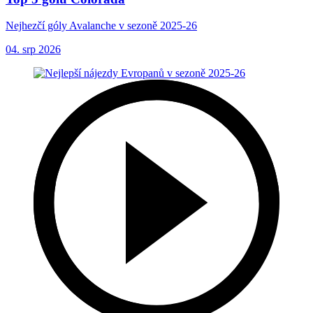
Nejhezčí góly Avalanche v sezoně 2025-26
04. srp 2026