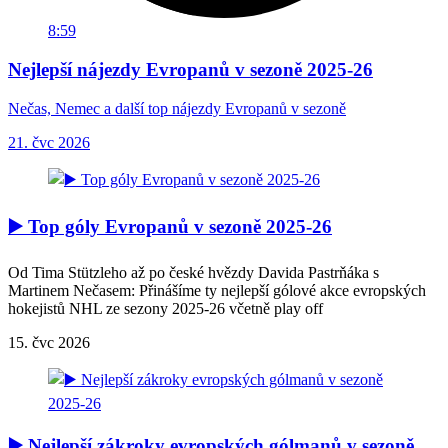
8:59
Nejlepší nájezdy Evropanů v sezoně 2025-26
Nečas, Nemec a další top nájezdy Evropanů v sezoně
21. čvc 2026
▶️ Top góly Evropanů v sezoně 2025-26
Od Tima Stützleho až po české hvězdy Davida Pastrňáka s
Martinem Nečasem: Přinášíme ty nejlepší gólové akce evropských
hokejistů NHL ze sezony 2025-26 včetně play off
15. čvc 2026
▶️ Nejlepší zákroky evropských gólmanů v sezoně