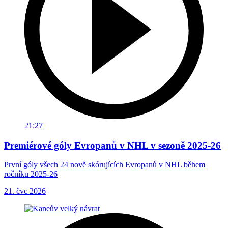
21:27
Premiérové góly Evropanů v NHL v sezoně 2025-26
První góly všech 24 nově skórujících Evropanů v NHL během
ročníku 2025-26
21. čvc 2026