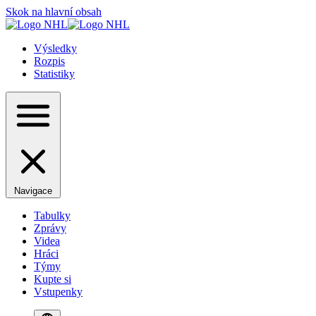
Skok na hlavní obsah
Výsledky
Rozpis
Statistiky
Navigace
Tabulky
Zprávy
Videa
Hráci
Týmy
Kupte si
Vstupenky