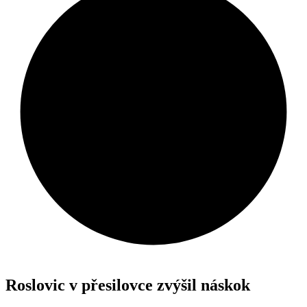
Roslovic v přesilovce zvýšil náskok