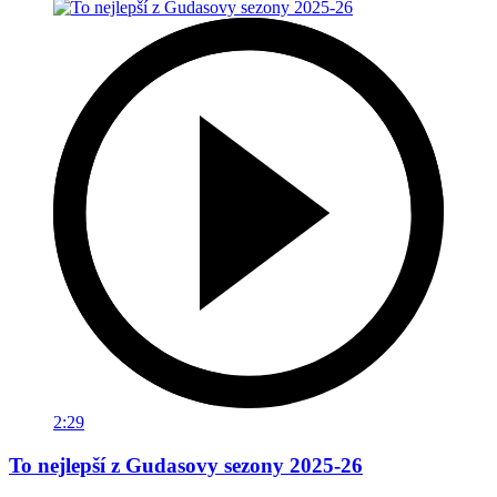
2:29
To nejlepší z Gudasovy sezony 2025-26