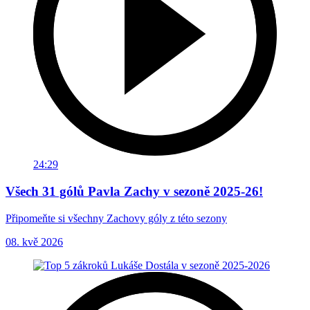
24:29
Všech 31 gólů Pavla Zachy v sezoně 2025-26!
Připomeňte si všechny Zachovy góly z této sezony
08. kvě 2026