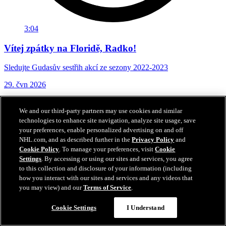
3:04
Vítej zpátky na Floridě, Radko!
Sledujte Gudasův sestřih akcí ze sezony 2022-2023
29. čvn 2026
We and our third-party partners may use cookies and similar
technologies to enhance site navigation, analyze site usage, save
your preferences, enable personalized advertising on and off
NHL.com, and as described further in the
Privacy Policy
and
Cookie Policy
. To manage your preferences, visit
Cookie
Settings
. By accessing or using our sites and services, you agree
to this collection and disclosure of your information (including
how you interact with our sites and services and any videos that
you may view) and our
Terms of Service
.
Cookie Settings
I Understand