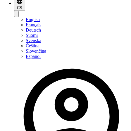
CS
English
Français
Deutsch
Suomi
Svenska
Čeština
Slovenčina
Español