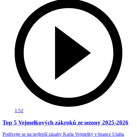
1:52
Top 5 Vejmelkových zákroků ze sezony 2025-2026
Podívejte se na nejlepší zásahy Karla Vejmelky v brance Utahu