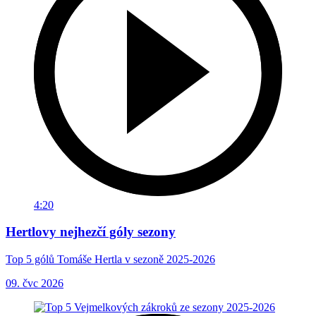
4:20
Hertlovy nejhezčí góly sezony
Top 5 gólů Tomáše Hertla v sezoně 2025-2026
09. čvc 2026