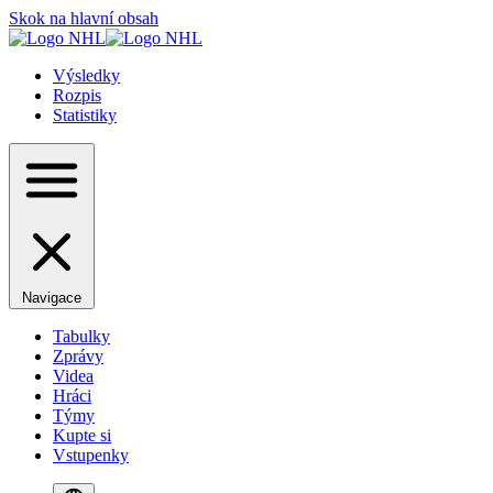
Skok na hlavní obsah
Výsledky
Rozpis
Statistiky
Navigace
Tabulky
Zprávy
Videa
Hráci
Týmy
Kupte si
Vstupenky