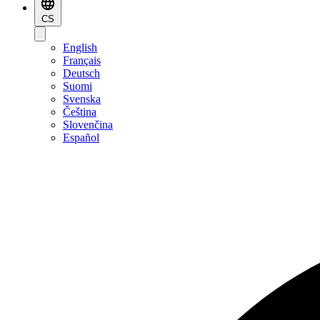
CS
English
Français
Deutsch
Suomi
Svenska
Čeština
Slovenčina
Español