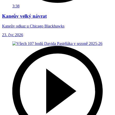
3:38
Kaneův velký návrat
Kaneův odkaz u Chicago Blackhawks
23. čvc 2026