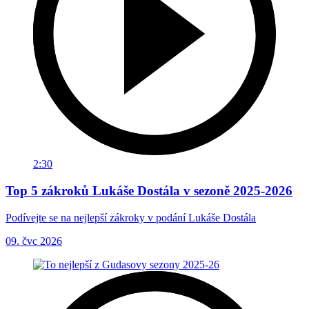
2:30
Top 5 zákroků Lukáše Dostála v sezoně 2025-2026
Podívejte se na nejlepší zákroky v podání Lukáše Dostála
09. čvc 2026