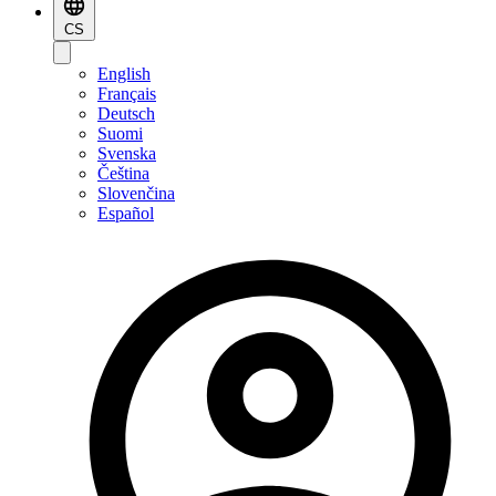
CS
English
Français
Deutsch
Suomi
Svenska
Čeština
Slovenčina
Español