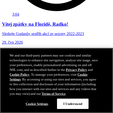
3:04
Vítej zpátky na Floridě, Radko!
Sledujte Gudasův sestřih akcí ze sezony 2022-2023
29. čvn 2026
We and our third-party partners may use cookies and similar
technologies to enhance site navigation, analyze site usage, save
your preferences, enable personalized advertising on and off
NHL.com, and as described further in the
Privacy Policy
and
Cookie Policy
. To manage your preferences, visit
Cookie
Settings
. By accessing or using our sites and services, you agree
to this collection and disclosure of your information (including
how you interact with our sites and services and any videos that
you may view) and our
Terms of Service
.
Cookie Settings
I Understand