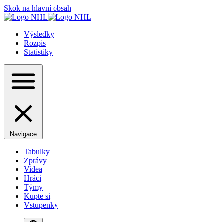
Skok na hlavní obsah
Výsledky
Rozpis
Statistiky
Navigace
Tabulky
Zprávy
Videa
Hráci
Týmy
Kupte si
Vstupenky