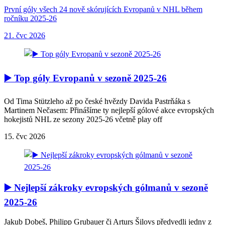
První góly všech 24 nově skórujících Evropanů v NHL během
ročníku 2025-26
21. čvc 2026
▶️ Top góly Evropanů v sezoně 2025-26
Od Tima Stützleho až po české hvězdy Davida Pastrňáka s
Martinem Nečasem: Přinášíme ty nejlepší gólové akce evropských
hokejistů NHL ze sezony 2025-26 včetně play off
15. čvc 2026
▶️ Nejlepší zákroky evropských gólmanů v sezoně
2025-26
Jakub Dobeš, Philipp Grubauer či Arturs Šilovs předvedli jedny z