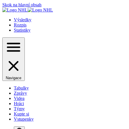
Skok na hlavní obsah
Výsledky
Rozpis
Statistiky
Navigace
Tabulky
Zprávy
Videa
Hráci
Týmy
Kupte si
Vstupenky