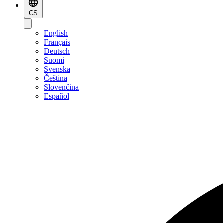
CS
English
Français
Deutsch
Suomi
Svenska
Čeština
Slovenčina
Español