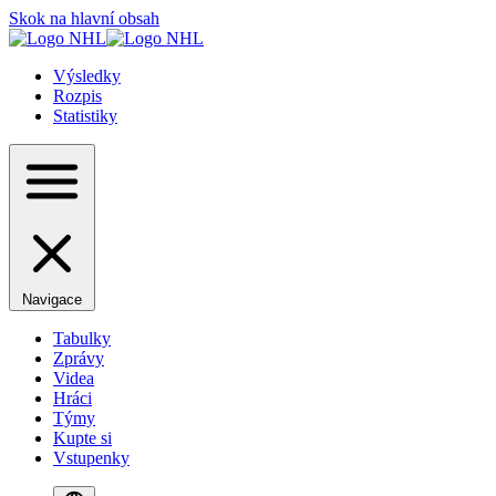
Skok na hlavní obsah
Výsledky
Rozpis
Statistiky
Navigace
Tabulky
Zprávy
Videa
Hráci
Týmy
Kupte si
Vstupenky