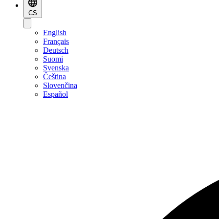
CS
English
Français
Deutsch
Suomi
Svenska
Čeština
Slovenčina
Español