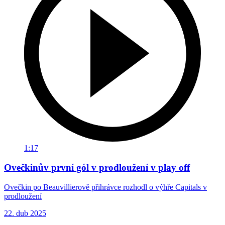
1:17
Ovečkinův první gól v prodloužení v play off
Ovečkin po Beauvillierově přihrávce rozhodl o výhře Capitals v
prodloužení
22. dub 2025