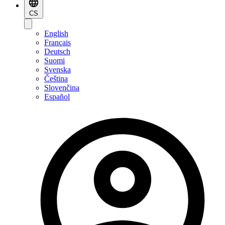
CS
English
Français
Deutsch
Suomi
Svenska
Čeština
Slovenčina
Español