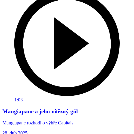
1:03
Mangiapane a jeho vítězný gól
Mangiapane rozhodl o výhře Capitals
28. dub 2025