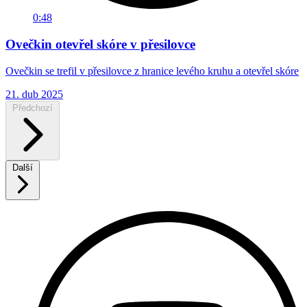
0:48
Ovečkin otevřel skóre v přesilovce
Ovečkin se trefil v přesilovce z hranice levého kruhu a otevřel skóre
21. dub 2025
Předchozí
Další