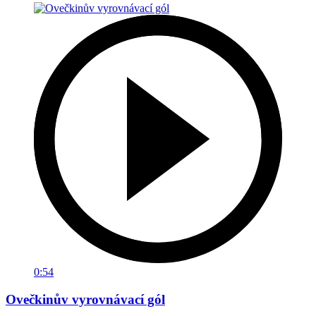
0:54
Ovečkinův vyrovnávací gól