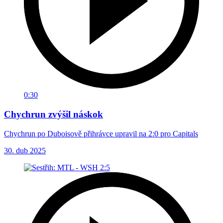
0:30
Chychrun zvýšil náskok
Chychrun po Duboisově přihrávce upravil na 2:0 pro Capitals
30. dub 2025