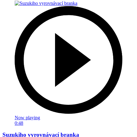
Now playing
0:48
Suzukiho vyrovnávací branka