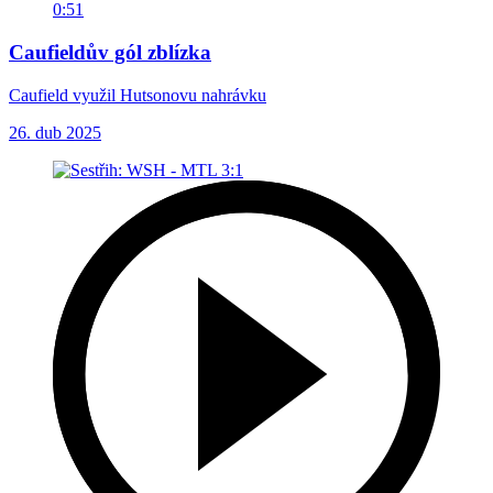
0:51
Caufieldův gól zblízka
Caufield využil Hutsonovu nahrávku
26. dub 2025