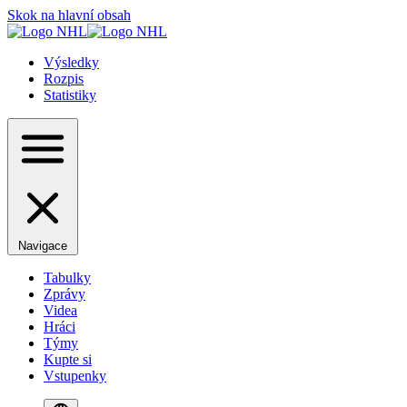
Skok na hlavní obsah
Výsledky
Rozpis
Statistiky
Navigace
Tabulky
Zprávy
Videa
Hráci
Týmy
Kupte si
Vstupenky