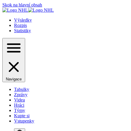
Skok na hlavní obsah
Výsledky
Rozpis
Statistiky
Navigace
Tabulky
Zprávy
Videa
Hráci
Týmy
Kupte si
Vstupenky