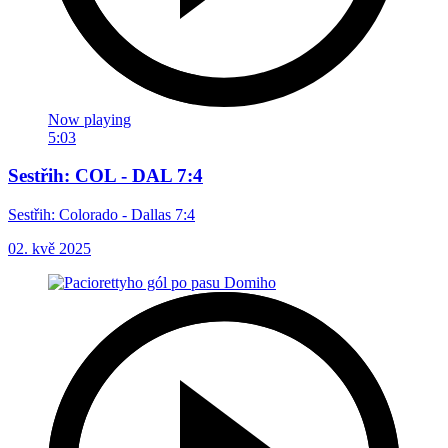
Now playing
5:03
Sestřih: COL - DAL 7:4
Sestřih: Colorado - Dallas 7:4
02. kvě 2025