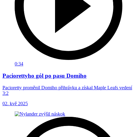
0:34
Paciorettyho gól po pasu Domiho
Pacioretty proměnil Domiho přihrávku a získal Maple Leafs vedení
3:2
02. kvě 2025