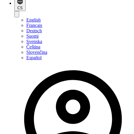
CS
English
Français
Deutsch
Suomi
Svenska
Čeština
Slovenčina
Español