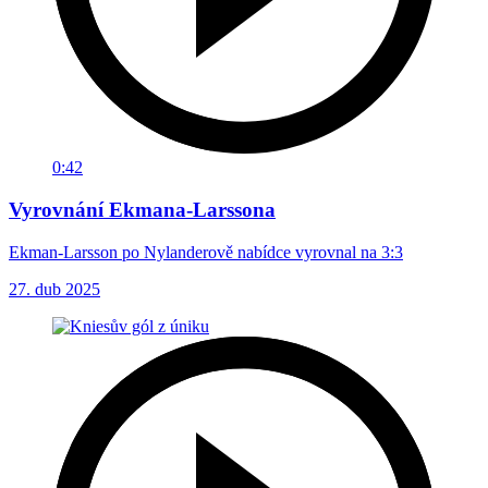
0:42
Vyrovnání Ekmana-Larssona
Ekman-Larsson po Nylanderově nabídce vyrovnal na 3:3
27. dub 2025