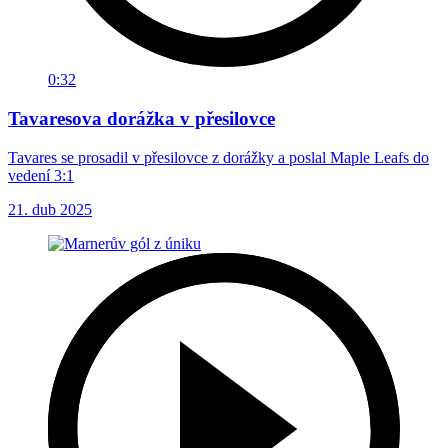
0:32
Tavaresova dorážka v přesilovce
Tavares se prosadil v přesilovce z dorážky a poslal Maple Leafs do
vedení 3:1
21. dub 2025