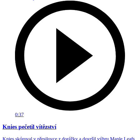
0:37
Knies pečetil vítězství
Knies skóroval v přesilovce z dorážky a dovršil výhru Maple Leafs