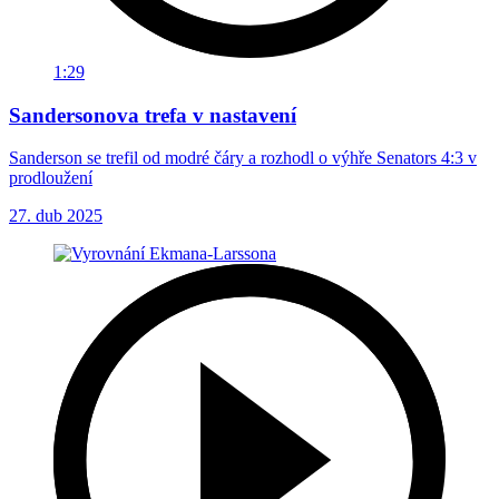
1:29
Sandersonova trefa v nastavení
Sanderson se trefil od modré čáry a rozhodl o výhře Senators 4:3 v
prodloužení
27. dub 2025