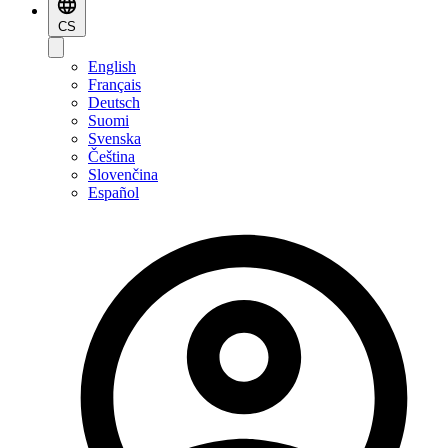
CS
English
Français
Deutsch
Suomi
Svenska
Čeština
Slovenčina
Español