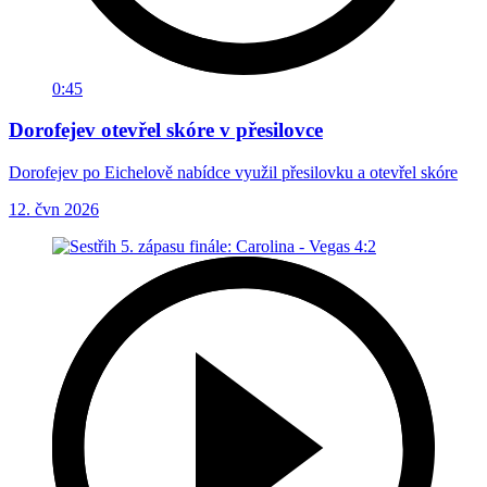
0:45
Dorofejev otevřel skóre v přesilovce
Dorofejev po Eichelově nabídce využil přesilovku a otevřel skóre
12. čvn 2026