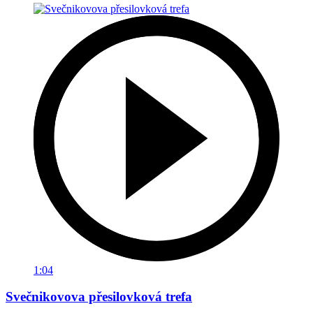
1:04
Svečnikovova přesilovková trefa