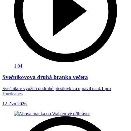
1:04
Svečnikovova druhá branka večera
Svečnikov využil i podruhé přesilovku a upravil na 4:1 pro
Hurricanes
12. čvn 2026