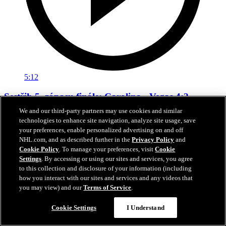
5:12
Sestřih 5. zápasu finále: Carolina - Vegas 4:2
We and our third-party partners may use cookies and similar
Carolina zdolala doma Vegas a vede v sérii 3:2 na zápasy
technologies to enhance site navigation, analyze site usage, save
your preferences, enable personalized advertising on and off
12. čvn 2026
NHL.com, and as described further in the
Privacy Policy
and
Cookie Policy
. To manage your preferences, visit
Cookie
Settings
. By accessing or using our sites and services, you agree
to this collection and disclosure of your information (including
how you interact with our sites and services and any videos that
you may view) and our
Terms of Service
.
Cookie Settings
I Understand