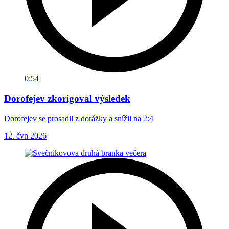
0:54
Dorofejev zkorigoval výsledek
Dorofejev se prosadil z dorážky a snížil na 2:4
12. čvn 2026