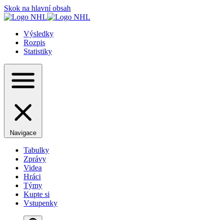
Skok na hlavní obsah
Výsledky
Rozpis
Statistiky
Navigace
Tabulky
Zprávy
Videa
Hráci
Týmy
Kupte si
Vstupenky