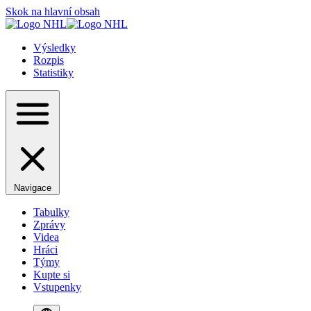
Skok na hlavní obsah
Výsledky
Rozpis
Statistiky
Navigace
Tabulky
Zprávy
Videa
Hráci
Týmy
Kupte si
Vstupenky