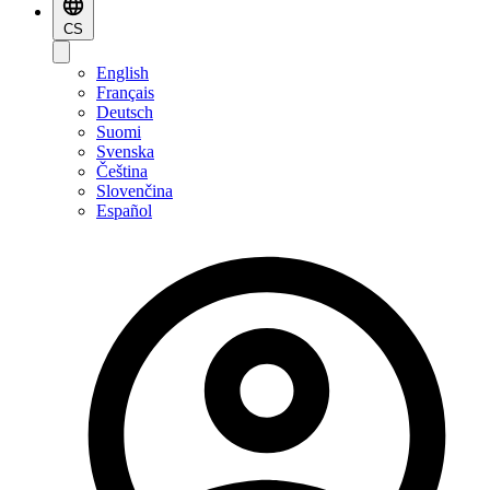
CS
English
Français
Deutsch
Suomi
Svenska
Čeština
Slovenčina
Español