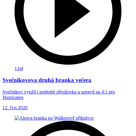
1:04
Svečnikovova druhá branka večera
Svečnikov využil i podruhé přesilovku a upravil na 4:1 pro
Hurricanes
12. čvn 2026