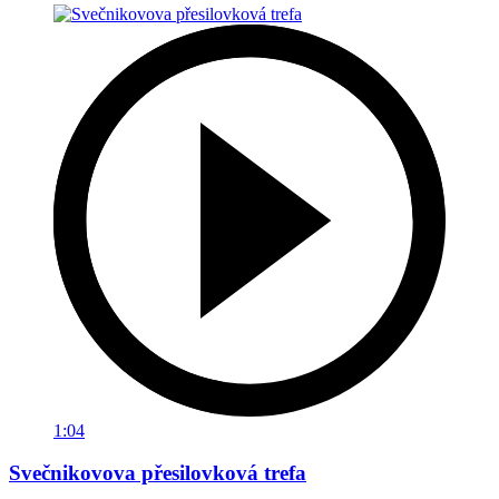
1:04
Svečnikovova přesilovková trefa