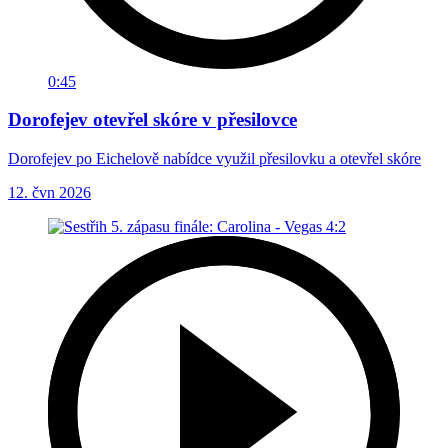
0:45
Dorofejev otevřel skóre v přesilovce
Dorofejev po Eichelově nabídce využil přesilovku a otevřel skóre
12. čvn 2026