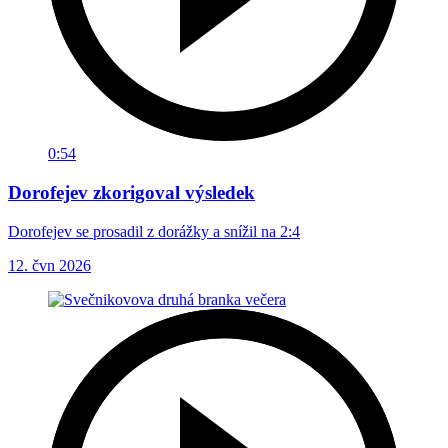
0:54
Dorofejev zkorigoval výsledek
Dorofejev se prosadil z dorážky a snížil na 2:4
12. čvn 2026