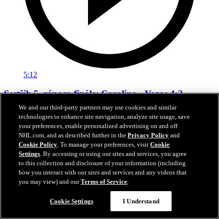
5:12
Sestřih 5. zápasu finále: Carolina - Vegas 4:2
We and our third-party partners may use cookies and similar
Carolina zdolala doma Vegas a vede v sérii 3:2 na zápasy
technologies to enhance site navigation, analyze site usage, save
your preferences, enable personalized advertising on and off
12. čvn 2026
NHL.com, and as described further in the
Privacy Policy
and
Cookie Policy
. To manage your preferences, visit
Cookie
Settings
. By accessing or using our sites and services, you agree
to this collection and disclosure of your information (including
how you interact with our sites and services and any videos that
you may view) and our
Terms of Service
.
Cookie Settings
I Understand