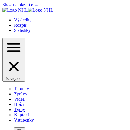
Skok na hlavní obsah
Výsledky
Rozpis
Statistiky
Navigace
Tabulky
Zprávy
Videa
Hráci
Týmy
Kupte si
Vstupenky