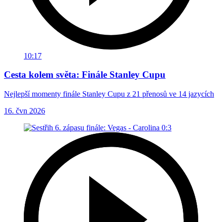
10:17
Cesta kolem světa: Finále Stanley Cupu
Nejlepší momenty finále Stanley Cupu z 21 přenosů ve 14 jazycích
16. čvn 2026