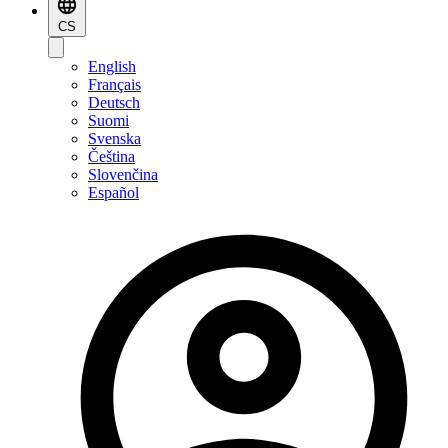
CS
English
Français
Deutsch
Suomi
Svenska
Čeština
Slovenčina
Español