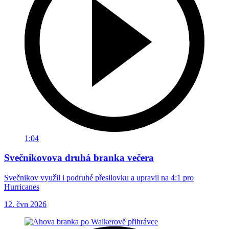
1:04
Svečnikovova druhá branka večera
Svečnikov využil i podruhé přesilovku a upravil na 4:1 pro
Hurricanes
12. čvn 2026