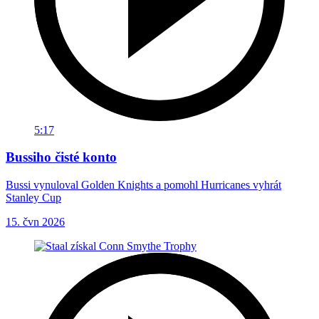
5:17
Bussiho čisté konto
Bussi vynuloval Golden Knights a pomohl Hurricanes vyhrát
Stanley Cup
15. čvn 2026