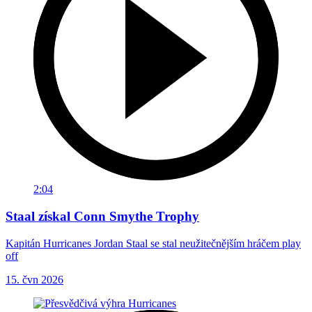
2:04
Staal získal Conn Smythe Trophy
Kapitán Hurricanes Jordan Staal se stal neužitečnějším hráčem play
off
15. čvn 2026