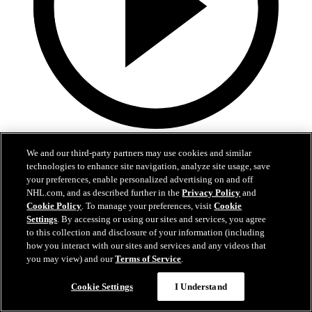
5:12
We and our third-party partners may use cookies and similar
Sestřih 5. zápasu finále: Carolina - Vegas 4:2
technologies to enhance site navigation, analyze site usage, save
your preferences, enable personalized advertising on and off
Carolina zdolala doma Vegas a vede v sérii 3:2 na zápasy
NHL.com, and as described further in the
Privacy Policy
and
Cookie Policy
. To manage your preferences, visit
Cookie
12. čvn 2026
Settings
. By accessing or using our sites and services, you agree
to this collection and disclosure of your information (including
how you interact with our sites and services and any videos that
you may view) and our
Terms of Service
.
Cookie Settings
I Understand