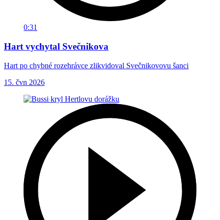
0:31
Hart vychytal Svečnikova
Hart po chybné rozehrávce zlikvidoval Svečnikovovu šanci
15. čvn 2026