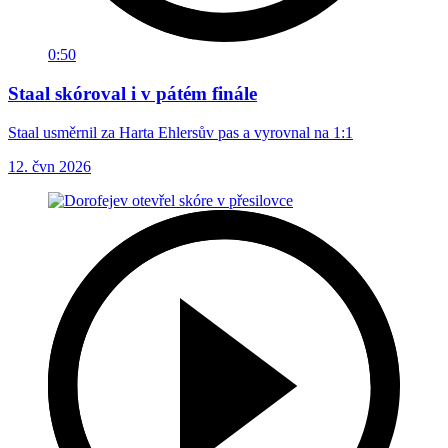
0:50
Staal skóroval i v pátém finále
Staal usměrnil za Harta Ehlersův pas a vyrovnal na 1:1
12. čvn 2026