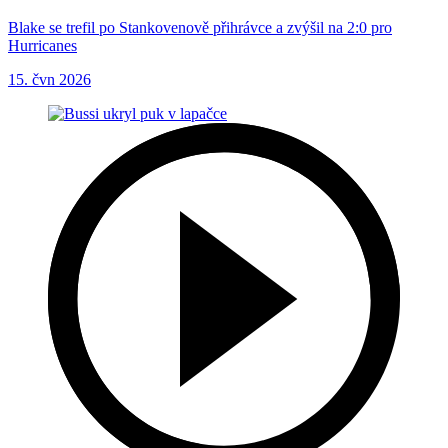
Blake se trefil po Stankovenově přihrávce a zvýšil na 2:0 pro
Hurricanes
15. čvn 2026