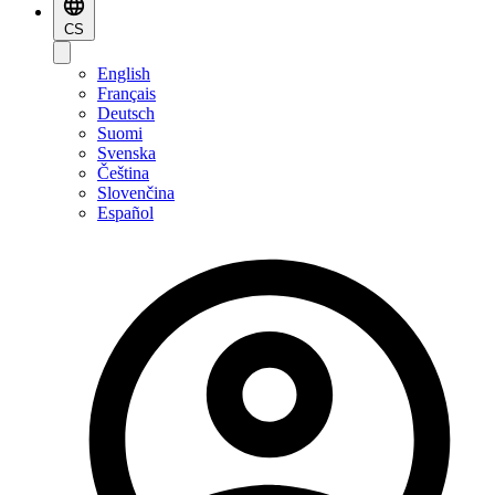
CS
English
Français
Deutsch
Suomi
Svenska
Čeština
Slovenčina
Español