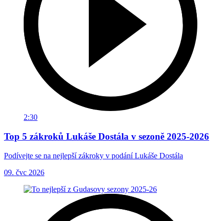
2:30
Top 5 zákroků Lukáše Dostála v sezoně 2025-2026
Podívejte se na nejlepší zákroky v podání Lukáše Dostála
09. čvc 2026