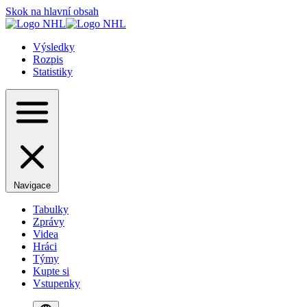
Skok na hlavní obsah
Výsledky
Rozpis
Statistiky
Navigace
Tabulky
Zprávy
Videa
Hráci
Týmy
Kupte si
Vstupenky