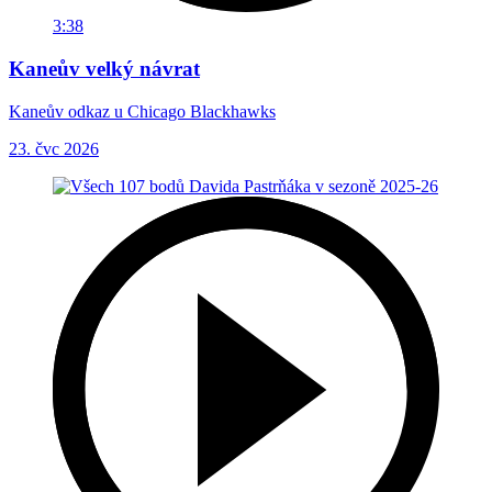
3:38
Kaneův velký návrat
Kaneův odkaz u Chicago Blackhawks
23. čvc 2026