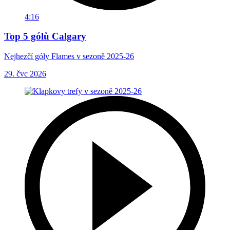
4:16
Top 5 gólů Calgary
Nejhezčí góly Flames v sezoně 2025-26
29. čvc 2026