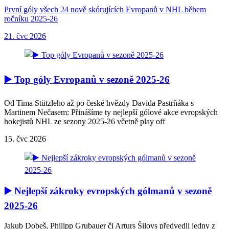
První góly všech 24 nově skórujících Evropanů v NHL během
ročníku 2025-26
21. čvc 2026
▶️ Top góly Evropanů v sezoně 2025-26
Od Tima Stützleho až po české hvězdy Davida Pastrňáka s
Martinem Nečasem: Přinášíme ty nejlepší gólové akce evropských
hokejistů NHL ze sezony 2025-26 včetně play off
15. čvc 2026
▶️ Nejlepší zákroky evropských gólmanů v sezoně
2025-26
Jakub Dobeš, Philipp Grubauer či Arturs Šilovs předvedli jedny z