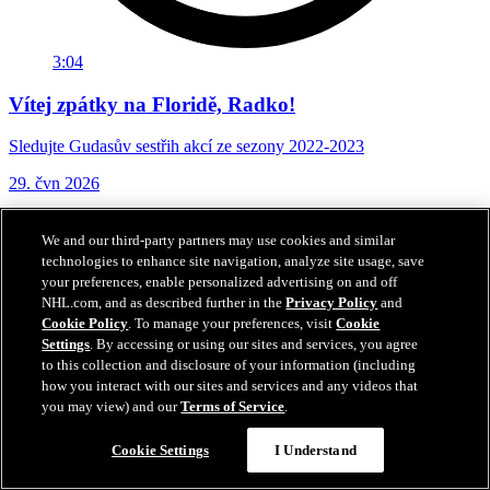
3:04
Vítej zpátky na Floridě, Radko!
Sledujte Gudasův sestřih akcí ze sezony 2022-2023
29. čvn 2026
We and our third-party partners may use cookies and similar
technologies to enhance site navigation, analyze site usage, save
your preferences, enable personalized advertising on and off
NHL.com, and as described further in the
Privacy Policy
and
Cookie Policy
. To manage your preferences, visit
Cookie
Settings
. By accessing or using our sites and services, you agree
to this collection and disclosure of your information (including
how you interact with our sites and services and any videos that
you may view) and our
Terms of Service
.
Cookie Settings
I Understand