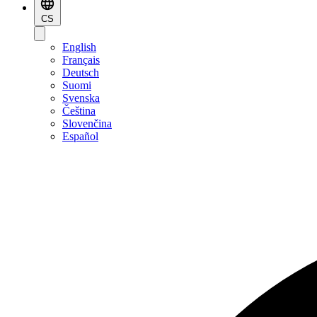
CS
English
Français
Deutsch
Suomi
Svenska
Čeština
Slovenčina
Español