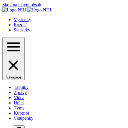
Skok na hlavní obsah
Výsledky
Rozpis
Statistiky
Navigace
Tabulky
Zprávy
Videa
Hráci
Týmy
Kupte si
Vstupenky