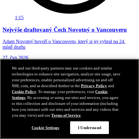
1:15
Nejvýše draftovaný Čech Novotný o Vancouveru
Adam Novotný hovoří o Vancouveru, který si jej vybral na 24.
místě draftu
27. čvn 2026
We and our third-party partners may use cookies and similar
technologies to enhance site navigation, analyze site usage, save
your preferences, enable personalized advertising on and off
NHL.com, and as described further in the
Privacy Policy
and
Cookie Policy
. To manage your preferences, visit
Cookie
Settings
. By accessing or using our sites and services, you agree
to this collection and disclosure of your information (including
how you interact with our sites and services and any videos that
you may view) and our
Terms of Service
.
Cookie Settings
I Understand