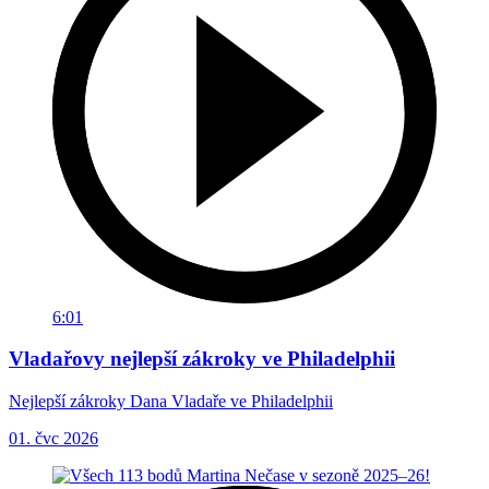
6:01
Vladařovy nejlepší zákroky ve Philadelphii
Nejlepší zákroky Dana Vladaře ve Philadelphii
01. čvc 2026