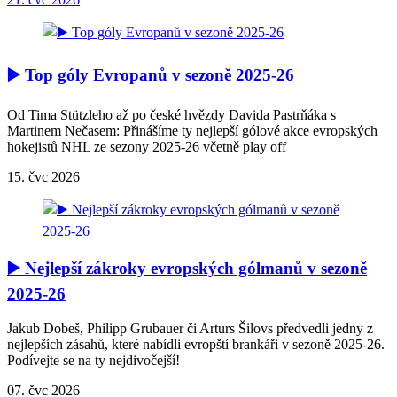
▶️ Top góly Evropanů v sezoně 2025-26
Od Tima Stützleho až po české hvězdy Davida Pastrňáka s
Martinem Nečasem: Přinášíme ty nejlepší gólové akce evropských
hokejistů NHL ze sezony 2025-26 včetně play off
15. čvc 2026
▶️ Nejlepší zákroky evropských gólmanů v sezoně
2025-26
Jakub Dobeš, Philipp Grubauer či Arturs Šilovs předvedli jedny z
nejlepších zásahů, které nabídli evropští brankáři v sezoně 2025-26.
Podívejte se na ty nejdivočejší!
07. čvc 2026