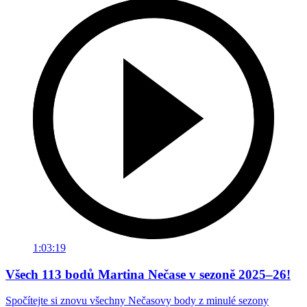
1:03:19
Všech 113 bodů Martina Nečase v sezoně 2025–26!
Spočítejte si znovu všechny Nečasovy body z minulé sezony