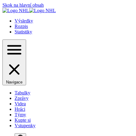
Skok na hlavní obsah
Výsledky
Rozpis
Statistiky
Navigace
Tabulky
Zprávy
Videa
Hráci
Týmy
Kupte si
Vstupenky