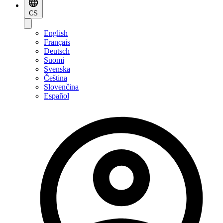
CS
English
Français
Deutsch
Suomi
Svenska
Čeština
Slovenčina
Español