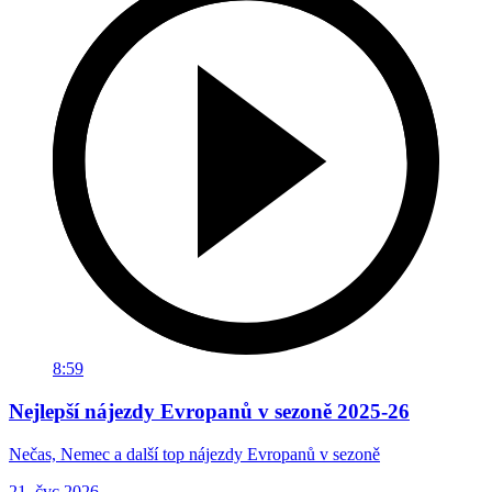
8:59
Nejlepší nájezdy Evropanů v sezoně 2025-26
Nečas, Nemec a další top nájezdy Evropanů v sezoně
21. čvc 2026