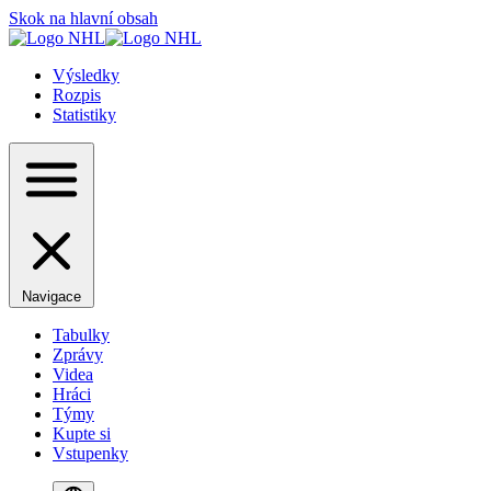
Skok na hlavní obsah
Výsledky
Rozpis
Statistiky
Navigace
Tabulky
Zprávy
Videa
Hráci
Týmy
Kupte si
Vstupenky