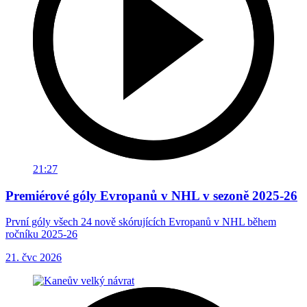
21:27
Premiérové góly Evropanů v NHL v sezoně 2025-26
První góly všech 24 nově skórujících Evropanů v NHL během
ročníku 2025-26
21. čvc 2026