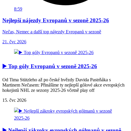
8:59
Nejlepší nájezdy Evropanů v sezoně 2025-26
Nečas, Nemec a další top nájezdy Evropanů v sezoně
21. čvc 2026
▶️ Top góly Evropanů v sezoně 2025-26
Od Tima Stützleho až po české hvězdy Davida Pastrňáka s
Martinem Nečasem: Přinášíme ty nejlepší gólové akce evropských
hokejistů NHL ze sezony 2025-26 včetně play off
15. čvc 2026
▶️ Nejlepší zákroky evropských gólmanů v sezoně