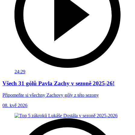
24:29
Všech 31 gólů Pavla Zachy v sezoně 2025-26!
Připomeňte si všechny Zachovy góly z této sezony
08. kvě 2026