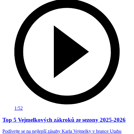
1:52
Top 5 Vejmelkových zákroků ze sezony 2025-2026
Podívejte se na nejlepší zásahy Karla Vejmelky v brance Utahu