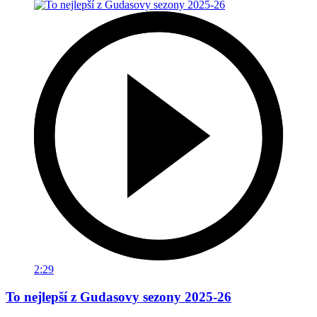
2:29
To nejlepší z Gudasovy sezony 2025-26