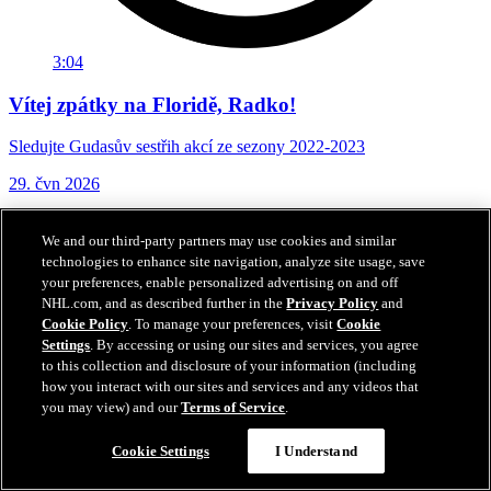
3:04
Vítej zpátky na Floridě, Radko!
Sledujte Gudasův sestřih akcí ze sezony 2022-2023
29. čvn 2026
We and our third-party partners may use cookies and similar
technologies to enhance site navigation, analyze site usage, save
your preferences, enable personalized advertising on and off
NHL.com, and as described further in the
Privacy Policy
and
Cookie Policy
. To manage your preferences, visit
Cookie
Settings
. By accessing or using our sites and services, you agree
to this collection and disclosure of your information (including
how you interact with our sites and services and any videos that
you may view) and our
Terms of Service
.
Cookie Settings
I Understand