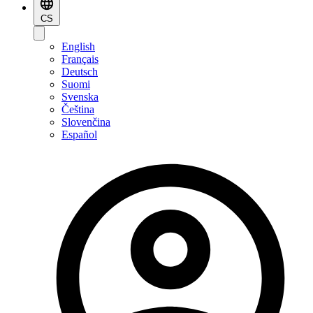
CS
English
Français
Deutsch
Suomi
Svenska
Čeština
Slovenčina
Español