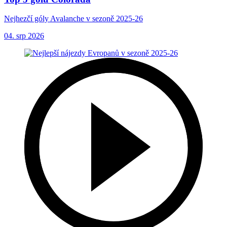
Nejhezčí góly Avalanche v sezoně 2025-26
04. srp 2026