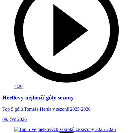
4:20
Hertlovy nejhezčí góly sezony
Top 5 gólů Tomáše Hertla v sezoně 2025-2026
09. čvc 2026