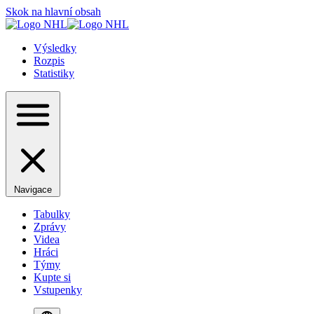
Skok na hlavní obsah
Výsledky
Rozpis
Statistiky
Navigace
Tabulky
Zprávy
Videa
Hráci
Týmy
Kupte si
Vstupenky