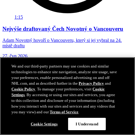
1:15
Nejvýše draftovaný Čech Novotný o Vancouveru
Adam Novotný hovoří o Vancouveru, který si jej vybral na 24.
místě draftu
27. čvn 2026
We and our third-party partners may use cookies and similar
technologies to enhance site navigation, analyze site usage, save
your preferences, enable personalized advertising on and off
NHL.com, and as described further in the
Privacy Policy
and
Cookie Policy
. To manage your preferences, visit
Cookie
Settings
. By accessing or using our sites and services, you agree
to this collection and disclosure of your information (including
how you interact with our sites and services and any videos that
you may view) and our
Terms of Service
.
Cookie Settings
I Understand