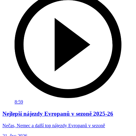
8:59
Nejlepší nájezdy Evropanů v sezoně 2025-26
Nečas, Nemec a další top nájezdy Evropanů v sezoně
21. čvc 2026