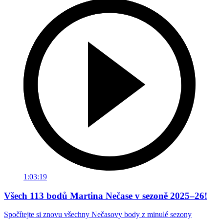
1:03:19
Všech 113 bodů Martina Nečase v sezoně 2025–26!
Spočítejte si znovu všechny Nečasovy body z minulé sezony