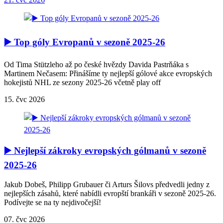
▶️ Top góly Evropanů v sezoně 2025-26
Od Tima Stützleho až po české hvězdy Davida Pastrňáka s
Martinem Nečasem: Přinášíme ty nejlepší gólové akce evropských
hokejistů NHL ze sezony 2025-26 včetně play off
15. čvc 2026
▶️ Nejlepší zákroky evropských gólmanů v sezoně
2025-26
Jakub Dobeš, Philipp Grubauer či Arturs Šilovs předvedli jedny z
nejlepších zásahů, které nabídli evropští brankáři v sezoně 2025-26.
Podívejte se na ty nejdivočejší!
07. čvc 2026