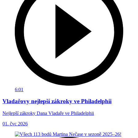
6:01
Vladařovy nejlepší zákroky ve Philadelphii
Nejlepší zákroky Dana Vladaře ve Philadelphii
01. čvc 2026