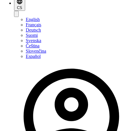
CS
English
Français
Deutsch
Suomi
Svenska
Čeština
Slovenčina
Español