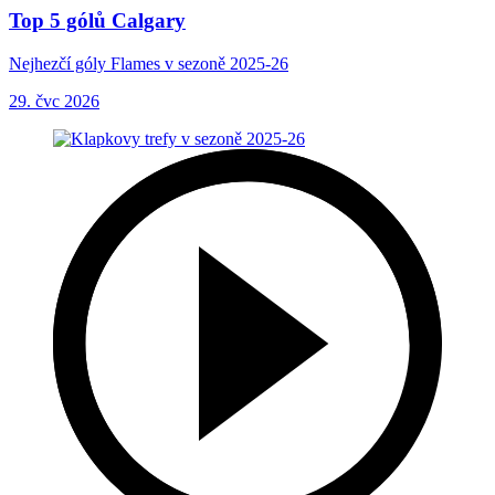
Top 5 gólů Calgary
Nejhezčí góly Flames v sezoně 2025-26
29. čvc 2026