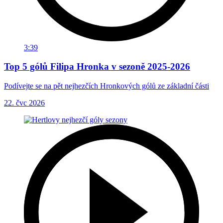
3:39
Top 5 gólů Filipa Hronka v sezoně 2025-2026
Podívejte se na pět nejhezčích Hronkových gólů ze základní části
22. čvc 2026