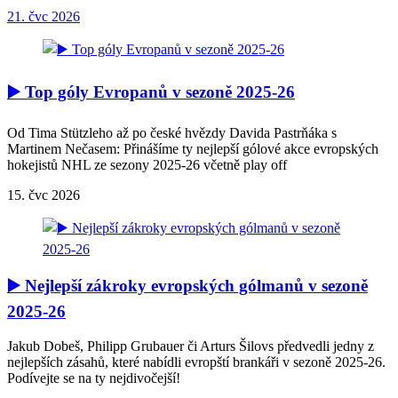
21. čvc 2026
▶️ Top góly Evropanů v sezoně 2025-26
Od Tima Stützleho až po české hvězdy Davida Pastrňáka s
Martinem Nečasem: Přinášíme ty nejlepší gólové akce evropských
hokejistů NHL ze sezony 2025-26 včetně play off
15. čvc 2026
▶️ Nejlepší zákroky evropských gólmanů v sezoně
2025-26
Jakub Dobeš, Philipp Grubauer či Arturs Šilovs předvedli jedny z
nejlepších zásahů, které nabídli evropští brankáři v sezoně 2025-26.
Podívejte se na ty nejdivočejší!