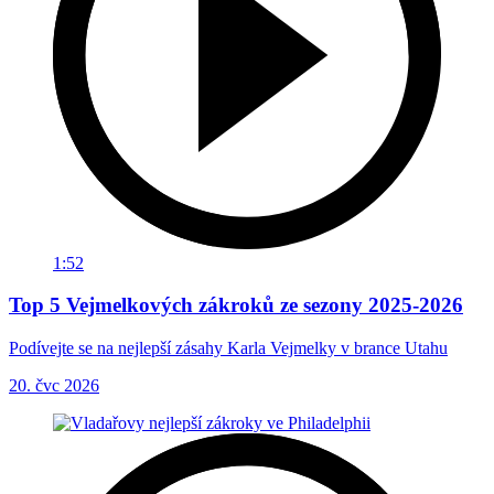
1:52
Top 5 Vejmelkových zákroků ze sezony 2025-2026
Podívejte se na nejlepší zásahy Karla Vejmelky v brance Utahu
20. čvc 2026