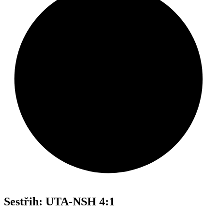
Sestřih: UTA-NSH 4:1