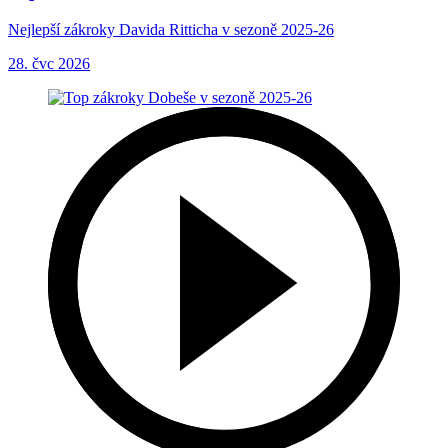
Nejlepší zákroky Davida Ritticha v sezoně 2025-26
28. čvc 2026