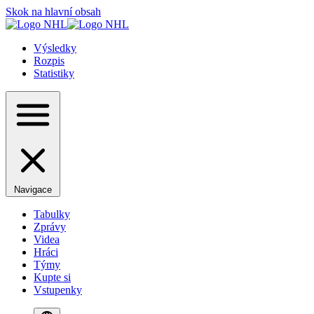
Skok na hlavní obsah
Výsledky
Rozpis
Statistiky
Navigace
Tabulky
Zprávy
Videa
Hráci
Týmy
Kupte si
Vstupenky