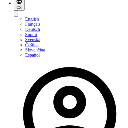
CS
English
Français
Deutsch
Suomi
Svenska
Čeština
Slovenčina
Español