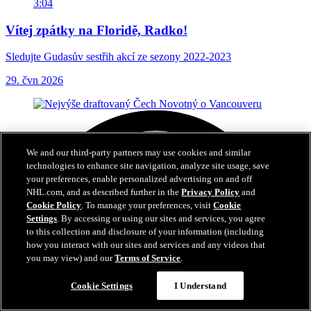
3:04
Vítej zpátky na Floridě, Radko!
Sledujte Gudasův sestřih akcí ze sezony 2022-2023
29. čvn 2026
We and our third-party partners may use cookies and similar
technologies to enhance site navigation, analyze site usage, save
your preferences, enable personalized advertising on and off
NHL.com, and as described further in the
Privacy Policy
and
Cookie Policy
. To manage your preferences, visit
Cookie
Settings
. By accessing or using our sites and services, you agree
to this collection and disclosure of your information (including
how you interact with our sites and services and any videos that
you may view) and our
Terms of Service
.
Cookie Settings
I Understand