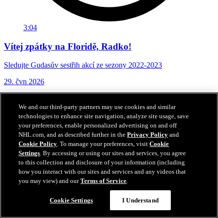
3:04
Vítej zpátky na Floridě, Radko!
Sledujte Gudasův sestřih akcí ze sezony 2022-2023
29. čvn 2026
We and our third-party partners may use cookies and similar
technologies to enhance site navigation, analyze site usage, save
your preferences, enable personalized advertising on and off
NHL.com, and as described further in the
Privacy Policy
and
Cookie Policy
. To manage your preferences, visit
Cookie
Settings
. By accessing or using our sites and services, you agree
to this collection and disclosure of your information (including
how you interact with our sites and services and any videos that
you may view) and our
Terms of Service
.
Cookie Settings
I Understand