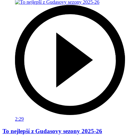
2:29
To nejlepší z Gudasovy sezony 2025-26