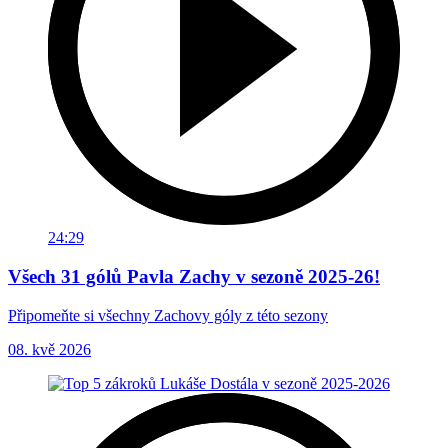
24:29
Všech 31 gólů Pavla Zachy v sezoně 2025-26!
Připomeňte si všechny Zachovy góly z této sezony
08. kvě 2026