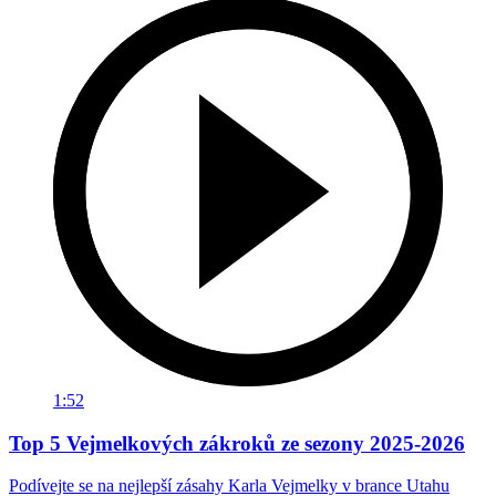
1:52
Top 5 Vejmelkových zákroků ze sezony 2025-2026
Podívejte se na nejlepší zásahy Karla Vejmelky v brance Utahu