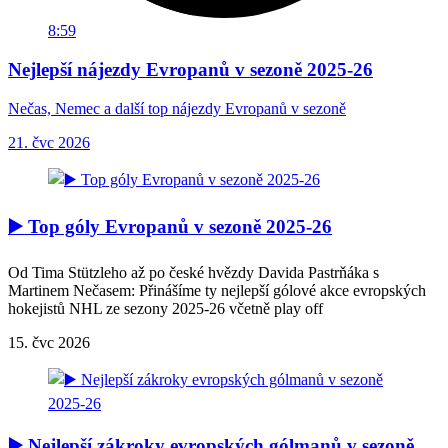
8:59
Nejlepší nájezdy Evropanů v sezoně 2025-26
Nečas, Nemec a další top nájezdy Evropanů v sezoně
21. čvc 2026
▶️ Top góly Evropanů v sezoně 2025-26
Od Tima Stützleho až po české hvězdy Davida Pastrňáka s
Martinem Nečasem: Přinášíme ty nejlepší gólové akce evropských
hokejistů NHL ze sezony 2025-26 včetně play off
15. čvc 2026
▶️ Nejlepší zákroky evropských gólmanů v sezoně