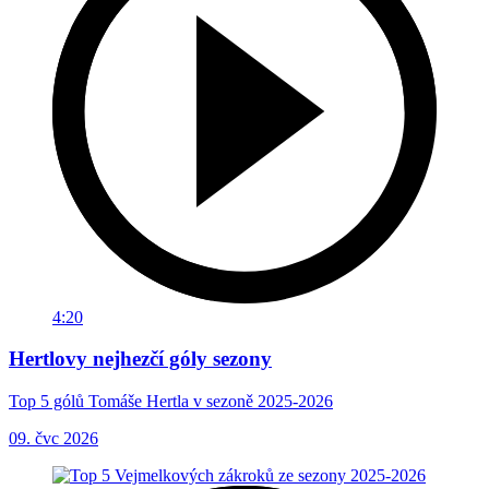
4:20
Hertlovy nejhezčí góly sezony
Top 5 gólů Tomáše Hertla v sezoně 2025-2026
09. čvc 2026