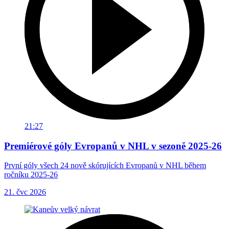
21:27
Premiérové góly Evropanů v NHL v sezoně 2025-26
První góly všech 24 nově skórujících Evropanů v NHL během
ročníku 2025-26
21. čvc 2026