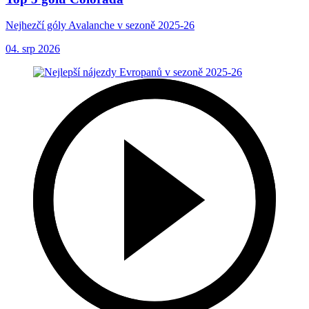
Nejhezčí góly Avalanche v sezoně 2025-26
04. srp 2026