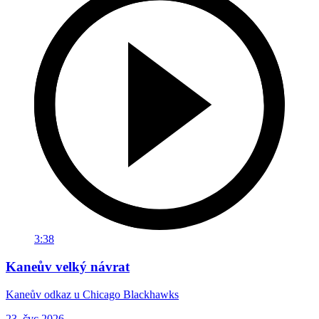
3:38
Kaneův velký návrat
Kaneův odkaz u Chicago Blackhawks
23. čvc 2026