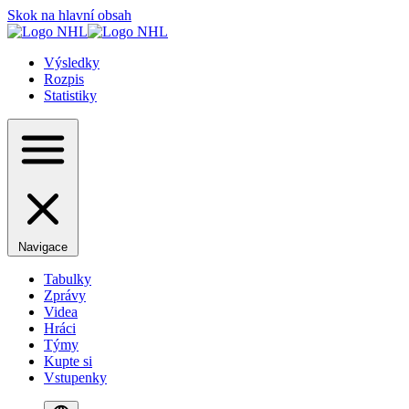
Skok na hlavní obsah
Výsledky
Rozpis
Statistiky
Navigace
Tabulky
Zprávy
Videa
Hráci
Týmy
Kupte si
Vstupenky