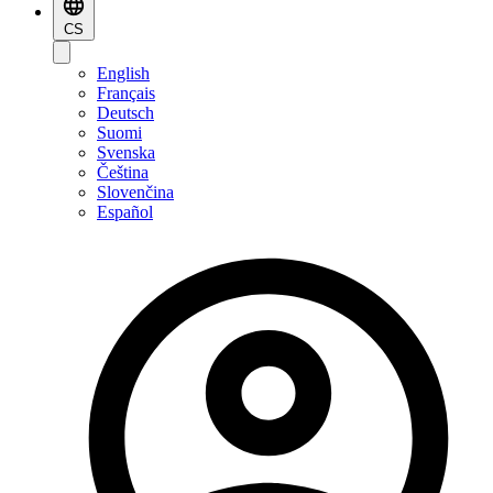
CS
English
Français
Deutsch
Suomi
Svenska
Čeština
Slovenčina
Español