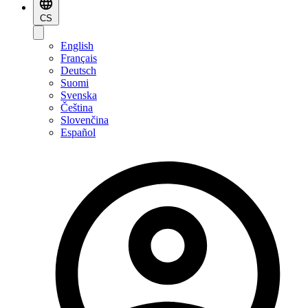
CS
English
Français
Deutsch
Suomi
Svenska
Čeština
Slovenčina
Español