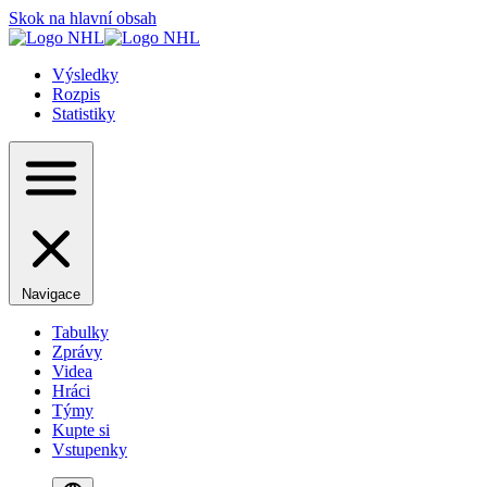
Skok na hlavní obsah
Výsledky
Rozpis
Statistiky
Navigace
Tabulky
Zprávy
Videa
Hráci
Týmy
Kupte si
Vstupenky