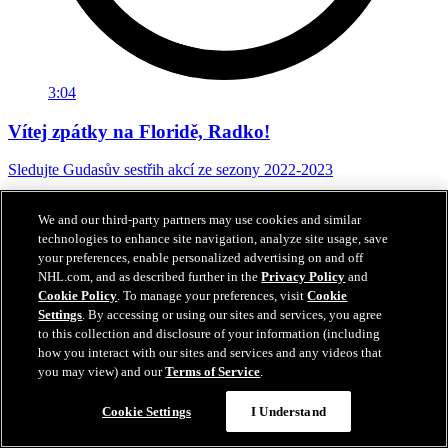
3:04
Vítej zpátky na Floridě, Radko!
Sledujte Gudasův sestřih akcí ze sezony 2022-2023
29. čvn 2026
We and our third-party partners may use cookies and similar
technologies to enhance site navigation, analyze site usage, save
your preferences, enable personalized advertising on and off
NHL.com, and as described further in the
Privacy Policy
and
Cookie Policy
. To manage your preferences, visit
Cookie
Settings
. By accessing or using our sites and services, you agree
to this collection and disclosure of your information (including
how you interact with our sites and services and any videos that
you may view) and our
Terms of Service
.
Cookie Settings
I Understand