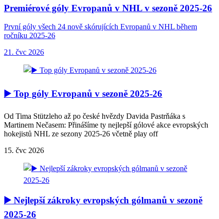
Premiérové góly Evropanů v NHL v sezoně 2025-26
První góly všech 24 nově skórujících Evropanů v NHL během
ročníku 2025-26
21. čvc 2026
▶️ Top góly Evropanů v sezoně 2025-26
Od Tima Stützleho až po české hvězdy Davida Pastrňáka s
Martinem Nečasem: Přinášíme ty nejlepší gólové akce evropských
hokejistů NHL ze sezony 2025-26 včetně play off
15. čvc 2026
▶️ Nejlepší zákroky evropských gólmanů v sezoně
2025-26