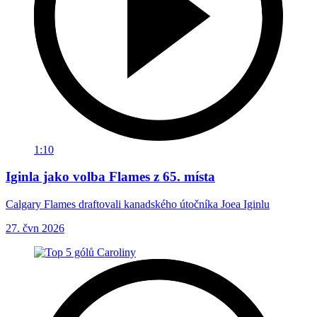
1:10
Iginla jako volba Flames z 65. místa
Calgary Flames draftovali kanadského útočníka Joea Iginlu
27. čvn 2026