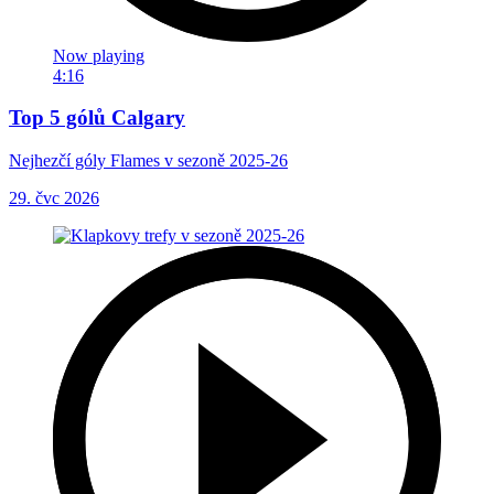
Now playing
4:16
Top 5 gólů Calgary
Nejhezčí góly Flames v sezoně 2025-26
29. čvc 2026