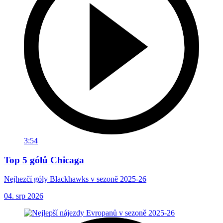
3:54
Top 5 gólů Chicaga
Nejhezčí góly Blackhawks v sezoně 2025-26
04. srp 2026