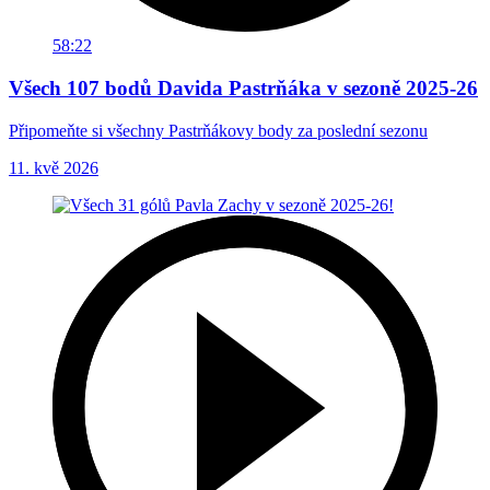
58:22
Všech 107 bodů Davida Pastrňáka v sezoně 2025-26
Připomeňte si všechny Pastrňákovy body za poslední sezonu
11. kvě 2026