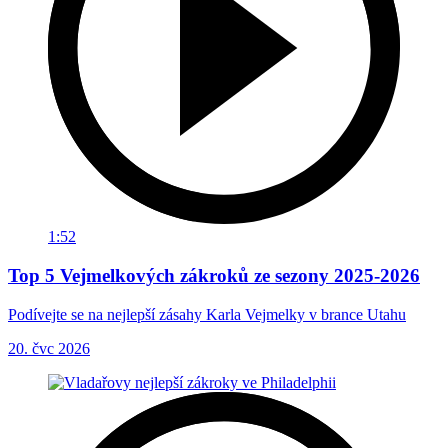
1:52
Top 5 Vejmelkových zákroků ze sezony 2025-2026
Podívejte se na nejlepší zásahy Karla Vejmelky v brance Utahu
20. čvc 2026