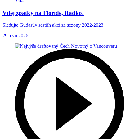
3:04
Vítej zpátky na Floridě, Radko!
Sledujte Gudasův sestřih akcí ze sezony 2022-2023
29. čvn 2026