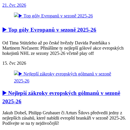
21. čvc 2026
▶️ Top góly Evropanů v sezoně 2025-26
Od Tima Stützleho až po české hvězdy Davida Pastrňáka s
Martinem Nečasem: Přinášíme ty nejlepší gólové akce evropských
hokejistů NHL ze sezony 2025-26 včetně play off
15. čvc 2026
▶️ Nejlepší zákroky evropských gólmanů v sezoně
2025-26
Jakub Dobeš, Philipp Grubauer či Arturs Šilovs předvedli jedny z
nejlepších zásahů, které nabídli evropští brankáři v sezoně 2025-26.
Podívejte se na ty nejdivočejší!