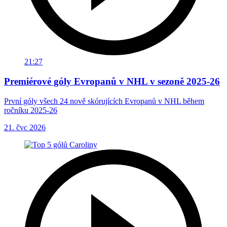
21:27
Premiérové góly Evropanů v NHL v sezoně 2025-26
První góly všech 24 nově skórujících Evropanů v NHL během
ročníku 2025-26
21. čvc 2026