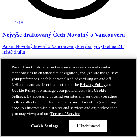
1:15
Nejvýše draftovaný Čech Novotný o Vancouveru
Adam Novotný hovoří o Vancouveru, který si jej vybral na 24.
místě draftu
27. čvn 2026
We and our third-party partners may use cookies and similar
technologies to enhance site navigation, analyze site usage, save
your preferences, enable personalized advertising on and off
NHL.com, and as described further in the
Privacy Policy
and
Cookie Policy
. To manage your preferences, visit
Cookie
Settings
. By accessing or using our sites and services, you agree
to this collection and disclosure of your information (including
how you interact with our sites and services and any videos that
you may view) and our
Terms of Service
.
Cookie Settings
I Understand