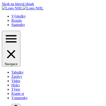
Skok na hlavní obsah
Výsledky
Rozpis
Statistiky
Navigace
Tabulky
Zprávy
Videa
Hráci
Týmy
Kupte si
Vstupenky