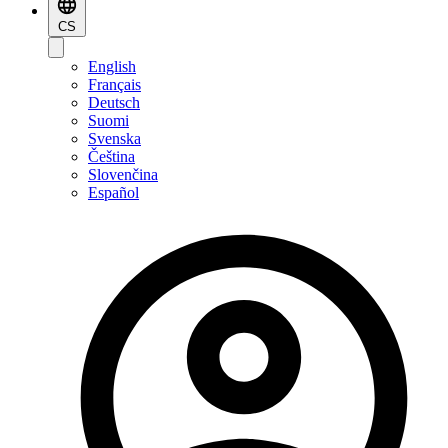
CS
English
Français
Deutsch
Suomi
Svenska
Čeština
Slovenčina
Español