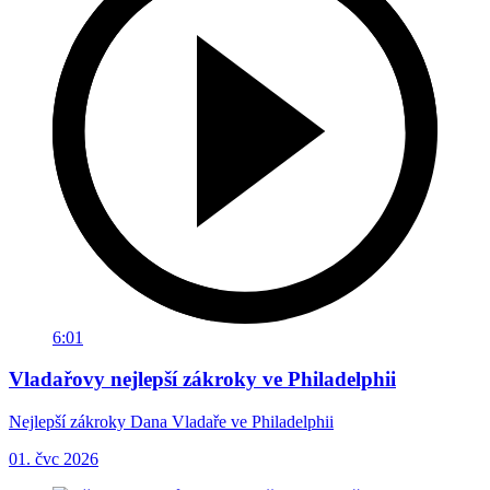
6:01
Vladařovy nejlepší zákroky ve Philadelphii
Nejlepší zákroky Dana Vladaře ve Philadelphii
01. čvc 2026