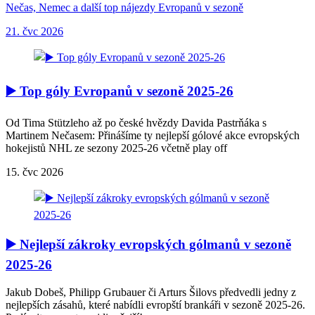
Nečas, Nemec a další top nájezdy Evropanů v sezoně
21. čvc 2026
▶️ Top góly Evropanů v sezoně 2025-26
Od Tima Stützleho až po české hvězdy Davida Pastrňáka s
Martinem Nečasem: Přinášíme ty nejlepší gólové akce evropských
hokejistů NHL ze sezony 2025-26 včetně play off
15. čvc 2026
▶️ Nejlepší zákroky evropských gólmanů v sezoně
2025-26
Jakub Dobeš, Philipp Grubauer či Arturs Šilovs předvedli jedny z
nejlepších zásahů, které nabídli evropští brankáři v sezoně 2025-26.