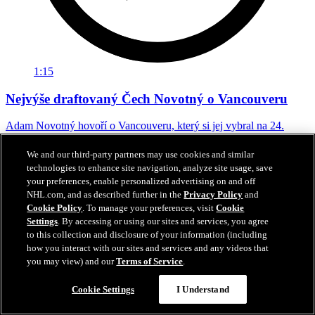
1:15
Nejvýše draftovaný Čech Novotný o Vancouveru
Adam Novotný hovoří o Vancouveru, který si jej vybral na 24.
místě draftu
We and our third-party partners may use cookies and similar
27. čvn 2026
technologies to enhance site navigation, analyze site usage, save
your preferences, enable personalized advertising on and off
NHL.com, and as described further in the
Privacy Policy
and
Cookie Policy
. To manage your preferences, visit
Cookie
Settings
. By accessing or using our sites and services, you agree
to this collection and disclosure of your information (including
how you interact with our sites and services and any videos that
you may view) and our
Terms of Service
.
Cookie Settings
I Understand