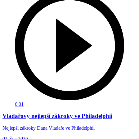
6:01
Vladařovy nejlepší zákroky ve Philadelphii
Nejlepší zákroky Dana Vladaře ve Philadelphii
01. čvc 2026