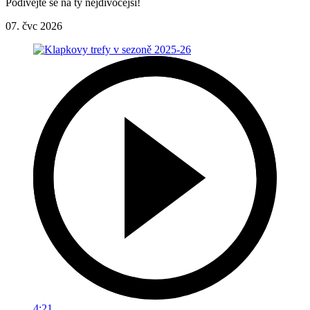
Podívejte se na ty nejdivočejší!
07. čvc 2026
4:21