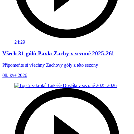
24:29
Všech 31 gólů Pavla Zachy v sezoně 2025-26!
Připomeňte si všechny Zachovy góly z této sezony
08. kvě 2026