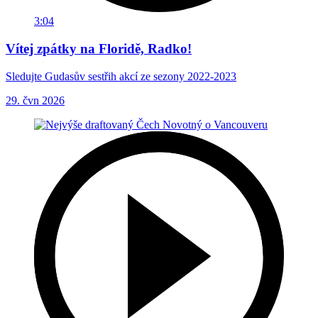
3:04
Vítej zpátky na Floridě, Radko!
Sledujte Gudasův sestřih akcí ze sezony 2022-2023
29. čvn 2026