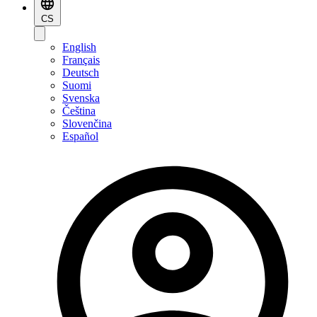
CS
English
Français
Deutsch
Suomi
Svenska
Čeština
Slovenčina
Español