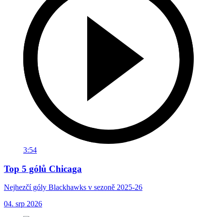
3:54
Top 5 gólů Chicaga
Nejhezčí góly Blackhawks v sezoně 2025-26
04. srp 2026