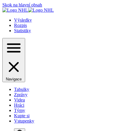
Skok na hlavní obsah
Výsledky
Rozpis
Statistiky
Navigace
Tabulky
Zprávy
Videa
Hráci
Týmy
Kupte si
Vstupenky