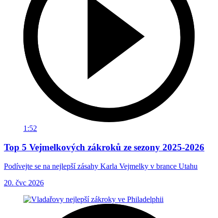
1:52
Top 5 Vejmelkových zákroků ze sezony 2025-2026
Podívejte se na nejlepší zásahy Karla Vejmelky v brance Utahu
20. čvc 2026