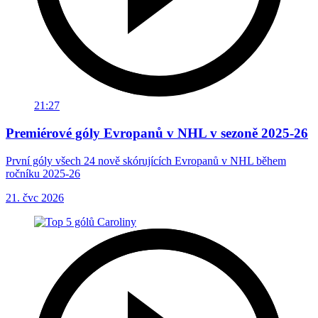
21:27
Premiérové góly Evropanů v NHL v sezoně 2025-26
První góly všech 24 nově skórujících Evropanů v NHL během
ročníku 2025-26
21. čvc 2026