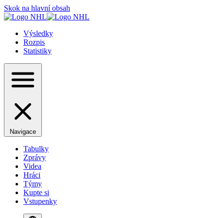
Skok na hlavní obsah
Výsledky
Rozpis
Statistiky
Navigace
Tabulky
Zprávy
Videa
Hráci
Týmy
Kupte si
Vstupenky