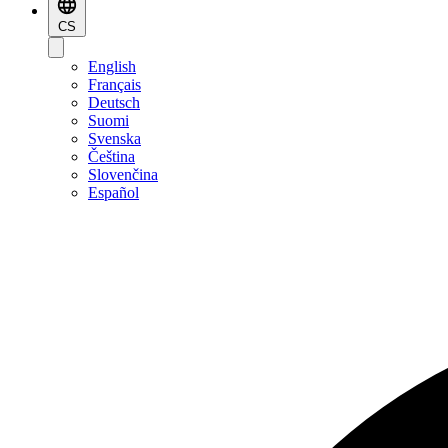
CS
English
Français
Deutsch
Suomi
Svenska
Čeština
Slovenčina
Español