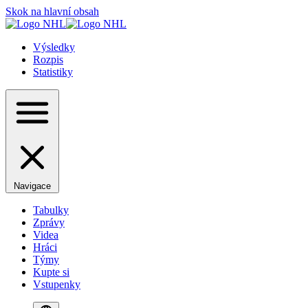
Skok na hlavní obsah
Výsledky
Rozpis
Statistiky
Navigace
Tabulky
Zprávy
Videa
Hráci
Týmy
Kupte si
Vstupenky