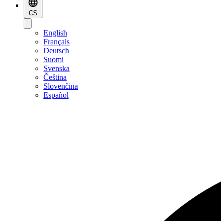
CS
English
Français
Deutsch
Suomi
Svenska
Čeština
Slovenčina
Español