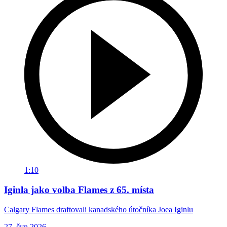
1:10
Iginla jako volba Flames z 65. místa
Calgary Flames draftovali kanadského útočníka Joea Iginlu
27. čvn 2026