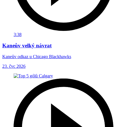
3:38
Kaneův velký návrat
Kaneův odkaz u Chicago Blackhawks
23. čvc 2026