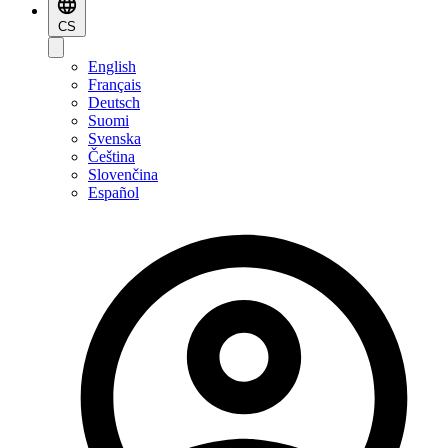
CS
English
Français
Deutsch
Suomi
Svenska
Čeština
Slovenčina
Español