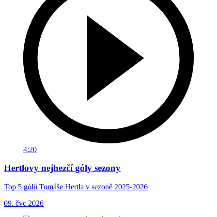
4:20
Hertlovy nejhezčí góly sezony
Top 5 gólů Tomáše Hertla v sezoně 2025-2026
09. čvc 2026