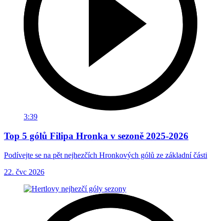
3:39
Top 5 gólů Filipa Hronka v sezoně 2025-2026
Podívejte se na pět nejhezčích Hronkových gólů ze základní části
22. čvc 2026