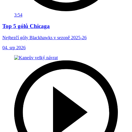
3:54
Top 5 gólů Chicaga
Nejhezčí góly Blackhawks v sezoně 2025-26
04. srp 2026