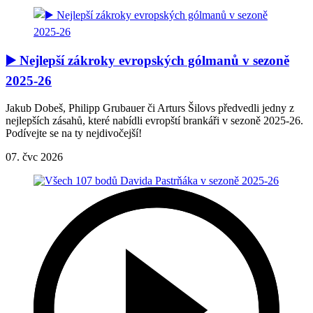
▶️ Nejlepší zákroky evropských gólmanů v sezoně
2025-26
Jakub Dobeš, Philipp Grubauer či Arturs Šilovs předvedli jedny z
nejlepších zásahů, které nabídli evropští brankáři v sezoně 2025-26.
Podívejte se na ty nejdivočejší!
07. čvc 2026