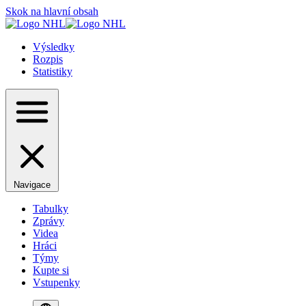
Skok na hlavní obsah
Výsledky
Rozpis
Statistiky
Navigace
Tabulky
Zprávy
Videa
Hráci
Týmy
Kupte si
Vstupenky