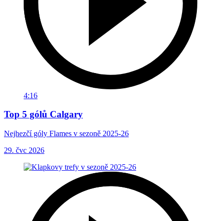
4:16
Top 5 gólů Calgary
Nejhezčí góly Flames v sezoně 2025-26
29. čvc 2026