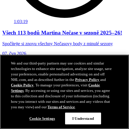
1:03:19
Všech 113 bodů Martina Nečase v sezoně 2025–26!
Spočítejte si znovu všechny Nečasovy body z minulé sezony
07. čvn 2026
We and our third-party partners may use cookies and similar
technologies to enhance site navigation, analyze site usage, save
your preferences, enable personalized advertising on and off
NHL.com, and as described further in the
Privacy Policy
and
Cookie Policy
. To manage your preferences, visit
Cookie
Settings
. By accessing or using our sites and services, you agree
to this collection and disclosure of your information (including
how you interact with our sites and services and any videos that
you may view) and our
Terms of Service
.
Cookie Settings
I Understand