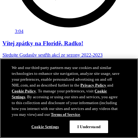
3:04
Vítej zpátky na Floridě, Radko!
Sledujte Gudasův sestřih akcí ze sezony 2022-2023
29. čvn 2026
We and our third-party partners may use cookies and similar
technologies to enhance site navigation, analyze site usage, save
your preferences, enable personalized advertising on and off
NHL.com, and as described further in the
Privacy Policy
and
Cookie Policy
. To manage your preferences, visit
Cookie
Settings
. By accessing or using our sites and services, you agree
to this collection and disclosure of your information (including
how you interact with our sites and services and any videos that
you may view) and our
Terms of Service
.
Cookie Settings
I Understand