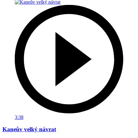
3:38
Kaneův velký návrat