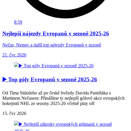
8:59
Nejlepší nájezdy Evropanů v sezoně 2025-26
Nečas, Nemec a další top nájezdy Evropanů v sezoně
21. čvc 2026
▶️ Top góly Evropanů v sezoně 2025-26
Od Tima Stützleho až po české hvězdy Davida Pastrňáka s
Martinem Nečasem: Přinášíme ty nejlepší gólové akce evropských
hokejistů NHL ze sezony 2025-26 včetně play off
15. čvc 2026