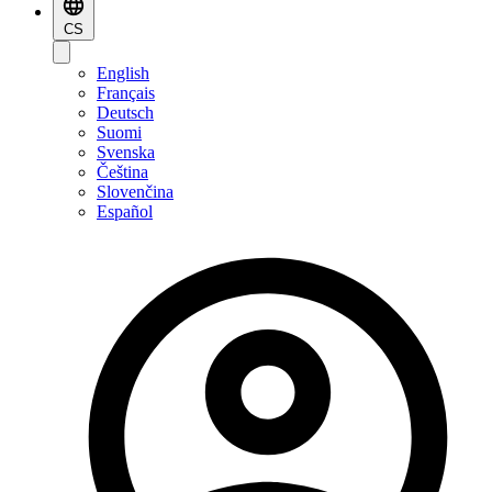
CS
English
Français
Deutsch
Suomi
Svenska
Čeština
Slovenčina
Español