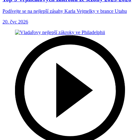
Podívejte se na nejlepší zásahy Karla Vejmelky v brance Utahu
20. čvc 2026