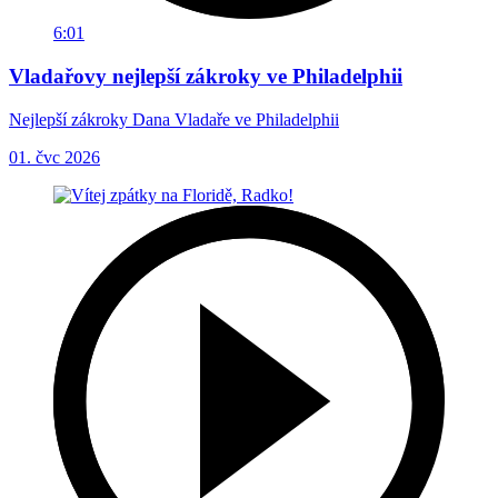
6:01
Vladařovy nejlepší zákroky ve Philadelphii
Nejlepší zákroky Dana Vladaře ve Philadelphii
01. čvc 2026