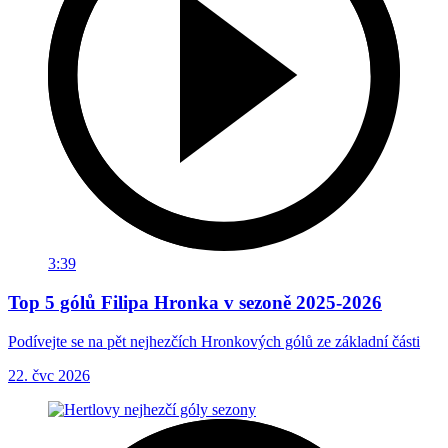
3:39
Top 5 gólů Filipa Hronka v sezoně 2025-2026
Podívejte se na pět nejhezčích Hronkových gólů ze základní části
22. čvc 2026