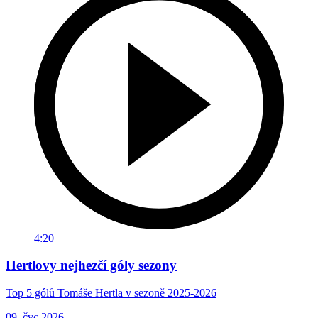
4:20
Hertlovy nejhezčí góly sezony
Top 5 gólů Tomáše Hertla v sezoně 2025-2026
09. čvc 2026