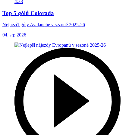
4:33
Top 5 gólů Colorada
Nejhezčí góly Avalanche v sezoně 2025-26
04. srp 2026