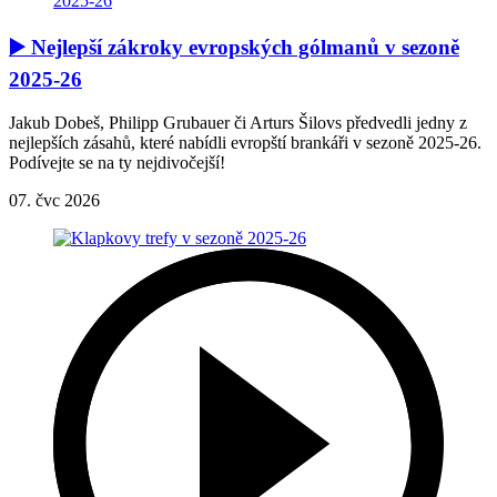
▶️ Nejlepší zákroky evropských gólmanů v sezoně
2025-26
Jakub Dobeš, Philipp Grubauer či Arturs Šilovs předvedli jedny z
nejlepších zásahů, které nabídli evropští brankáři v sezoně 2025-26.
Podívejte se na ty nejdivočejší!
07. čvc 2026