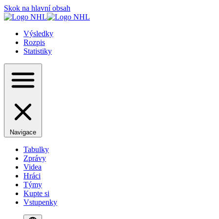
Skok na hlavní obsah
Výsledky
Rozpis
Statistiky
Navigace
Tabulky
Zprávy
Videa
Hráci
Týmy
Kupte si
Vstupenky