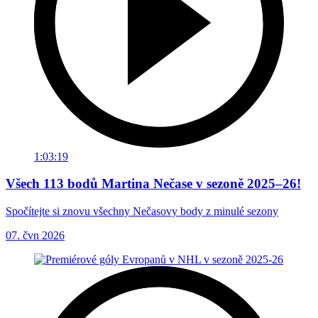
1:03:19
Všech 113 bodů Martina Nečase v sezoně 2025–26!
Spočítejte si znovu všechny Nečasovy body z minulé sezony
07. čvn 2026