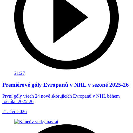
21:27
Premiérové góly Evropanů v NHL v sezoně 2025-26
První góly všech 24 nově skórujících Evropanů v NHL během
ročníku 2025-26
21. čvc 2026