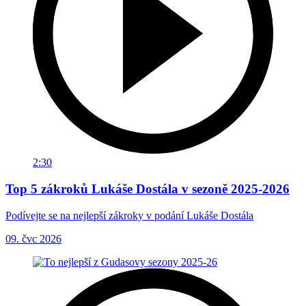
2:30
Top 5 zákroků Lukáše Dostála v sezoně 2025-2026
Podívejte se na nejlepší zákroky v podání Lukáše Dostála
09. čvc 2026