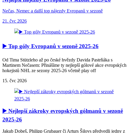
Nečas, Nemec a další top nájezdy Evropanů v sezoně
21. čvc 2026
▶️ Top góly Evropanů v sezoně 2025-26
Od Tima Stützleho až po české hvězdy Davida Pastrňáka s
Martinem Nečasem: Přinášíme ty nejlepší gólové akce evropských
hokejistů NHL ze sezony 2025-26 včetně play off
15. čvc 2026
▶️ Nejlepší zákroky evropských gólmanů v sezoně
2025-26
Jakub Dobeš, Philipp Grubauer či Arturs Šilovs předvedli jedny z