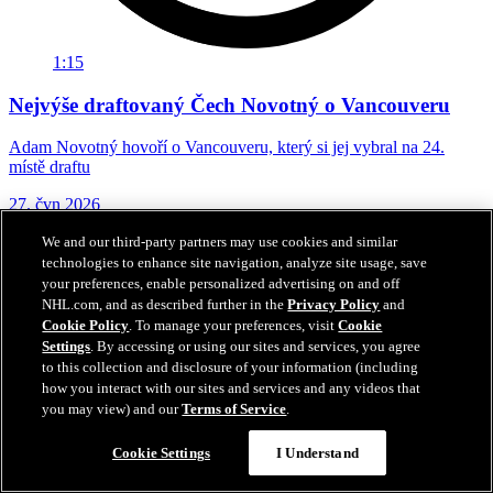
1:15
Nejvýše draftovaný Čech Novotný o Vancouveru
Adam Novotný hovoří o Vancouveru, který si jej vybral na 24.
místě draftu
27. čvn 2026
We and our third-party partners may use cookies and similar
technologies to enhance site navigation, analyze site usage, save
your preferences, enable personalized advertising on and off
NHL.com, and as described further in the
Privacy Policy
and
Cookie Policy
. To manage your preferences, visit
Cookie
Settings
. By accessing or using our sites and services, you agree
to this collection and disclosure of your information (including
how you interact with our sites and services and any videos that
you may view) and our
Terms of Service
.
Cookie Settings
I Understand