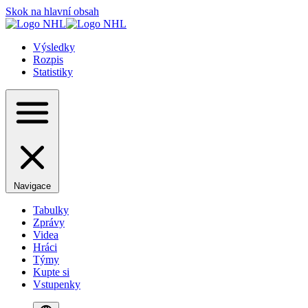
Skok na hlavní obsah
Výsledky
Rozpis
Statistiky
Navigace
Tabulky
Zprávy
Videa
Hráci
Týmy
Kupte si
Vstupenky