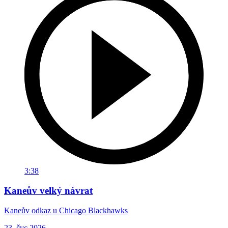
3:38
Kaneův velký návrat
Kaneův odkaz u Chicago Blackhawks
23. čvc 2026