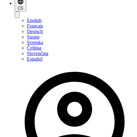
CS
English
Français
Deutsch
Suomi
Svenska
Čeština
Slovenčina
Español