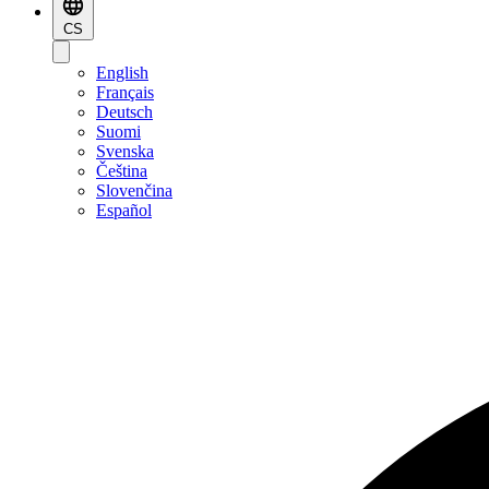
CS
English
Français
Deutsch
Suomi
Svenska
Čeština
Slovenčina
Español