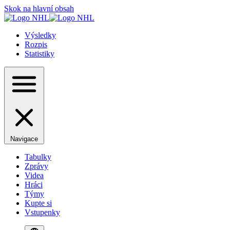
Skok na hlavní obsah
Výsledky
Rozpis
Statistiky
Navigace
Tabulky
Zprávy
Videa
Hráci
Týmy
Kupte si
Vstupenky