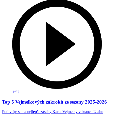
1:52
Top 5 Vejmelkových zákroků ze sezony 2025-2026
Podívejte se na nejlepší zásahy Karla Vejmelky v brance Utahu