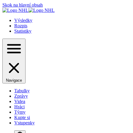
Skok na hlavní obsah
Výsledky
Rozpis
Statistiky
Navigace
Tabulky
Zprávy
Videa
Hráci
Týmy
Kupte si
Vstupenky