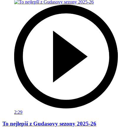
2:29
To nejlepší z Gudasovy sezony 2025-26