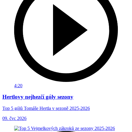
4:20
Hertlovy nejhezčí góly sezony
Top 5 gólů Tomáše Hertla v sezoně 2025-2026
09. čvc 2026