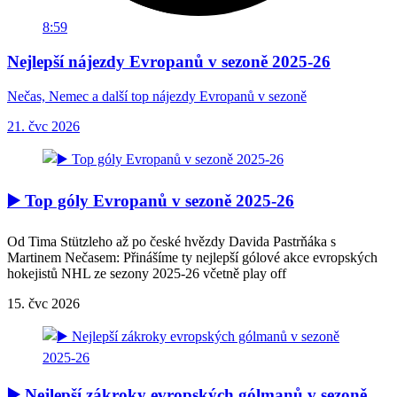
8:59
Nejlepší nájezdy Evropanů v sezoně 2025-26
Nečas, Nemec a další top nájezdy Evropanů v sezoně
21. čvc 2026
▶️ Top góly Evropanů v sezoně 2025-26
Od Tima Stützleho až po české hvězdy Davida Pastrňáka s
Martinem Nečasem: Přinášíme ty nejlepší gólové akce evropských
hokejistů NHL ze sezony 2025-26 včetně play off
15. čvc 2026
▶️ Nejlepší zákroky evropských gólmanů v sezoně