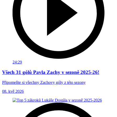
24:29
Všech 31 gólů Pavla Zachy v sezoně 2025-26!
Připomeňte si všechny Zachovy góly z této sezony
08. kvě 2026