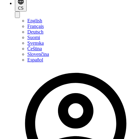
CS
English
Français
Deutsch
Suomi
Svenska
Čeština
Slovenčina
Español