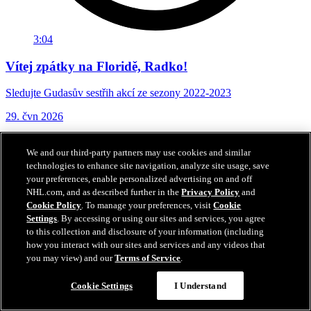
3:04
Vítej zpátky na Floridě, Radko!
Sledujte Gudasův sestřih akcí ze sezony 2022-2023
29. čvn 2026
We and our third-party partners may use cookies and similar
technologies to enhance site navigation, analyze site usage, save
your preferences, enable personalized advertising on and off
NHL.com, and as described further in the
Privacy Policy
and
Cookie Policy
. To manage your preferences, visit
Cookie
Settings
. By accessing or using our sites and services, you agree
to this collection and disclosure of your information (including
how you interact with our sites and services and any videos that
you may view) and our
Terms of Service
.
Cookie Settings
I Understand