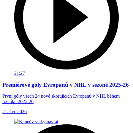
21:27
Premiérové góly Evropanů v NHL v sezoně 2025-26
První góly všech 24 nově skórujících Evropanů v NHL během
ročníku 2025-26
21. čvc 2026