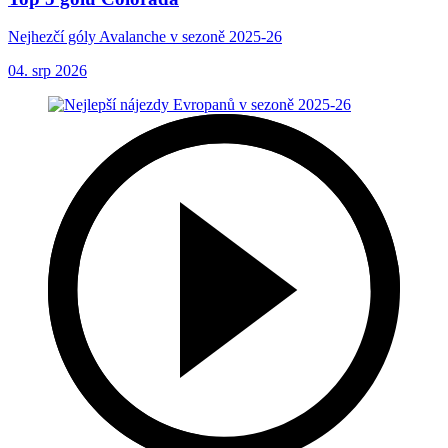
Nejhezčí góly Avalanche v sezoně 2025-26
04. srp 2026