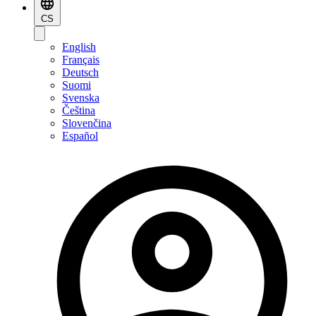
CS
English
Français
Deutsch
Suomi
Svenska
Čeština
Slovenčina
Español