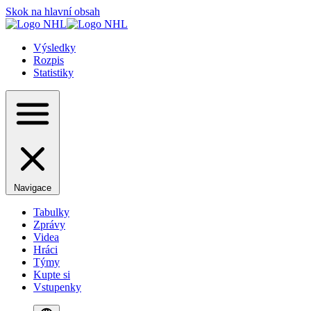
Skok na hlavní obsah
Výsledky
Rozpis
Statistiky
Navigace
Tabulky
Zprávy
Videa
Hráci
Týmy
Kupte si
Vstupenky