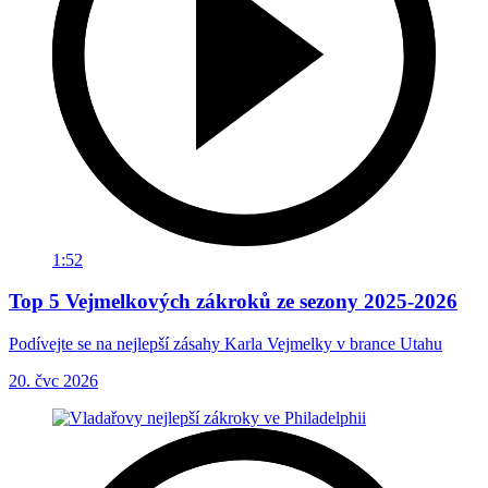
1:52
Top 5 Vejmelkových zákroků ze sezony 2025-2026
Podívejte se na nejlepší zásahy Karla Vejmelky v brance Utahu
20. čvc 2026