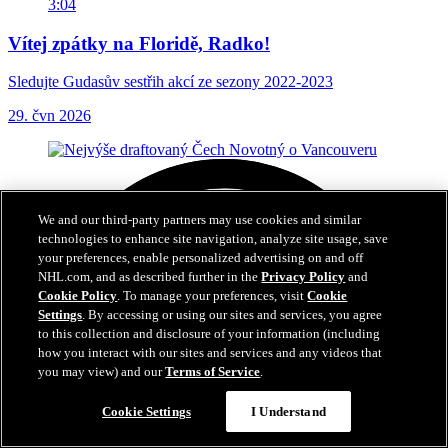
3:04
Vítej zpátky na Floridě, Radko!
Sledujte Gudasův sestřih akcí ze sezony 2022-2023
29. čvn 2026
We and our third-party partners may use cookies and similar
technologies to enhance site navigation, analyze site usage, save
your preferences, enable personalized advertising on and off
NHL.com, and as described further in the
Privacy Policy
and
Cookie Policy
. To manage your preferences, visit
Cookie
Settings
. By accessing or using our sites and services, you agree
to this collection and disclosure of your information (including
how you interact with our sites and services and any videos that
you may view) and our
Terms of Service
.
Cookie Settings
I Understand