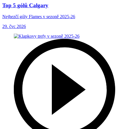
Top 5 gólů Calgary
Nejhezčí góly Flames v sezoně 2025-26
29. čvc 2026