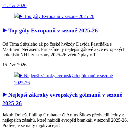
21. čvc 2026
▶️ Top góly Evropanů v sezoně 2025-26
Od Tima Stützleho až po české hvězdy Davida Pastrňáka s
Martinem Nečasem: Přinášíme ty nejlepší gólové akce evropských
hokejistů NHL ze sezony 2025-26 včetně play off
15. čvc 2026
▶️ Nejlepší zákroky evropských gólmanů v sezoně
2025-26
Jakub Dobeš, Philipp Grubauer či Arturs Šilovs předvedli jedny z
nejlepších zásahů, které nabídli evropští brankáři v sezoně 2025-26.
Podívejte se na ty nejdivočejší!