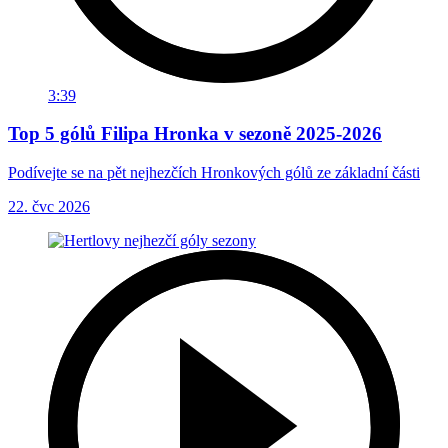
3:39
Top 5 gólů Filipa Hronka v sezoně 2025-2026
Podívejte se na pět nejhezčích Hronkových gólů ze základní části
22. čvc 2026