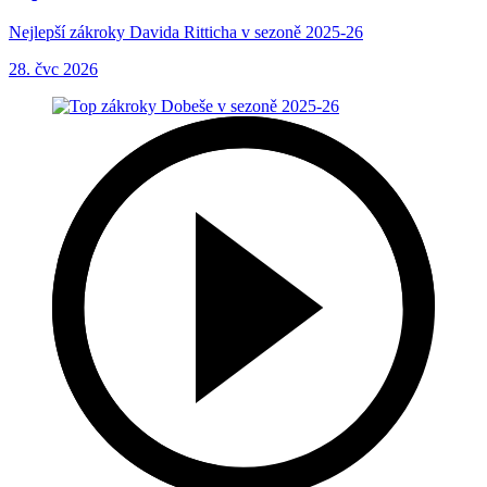
Nejlepší zákroky Davida Ritticha v sezoně 2025-26
28. čvc 2026