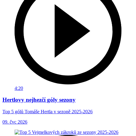
4:20
Hertlovy nejhezčí góly sezony
Top 5 gólů Tomáše Hertla v sezoně 2025-2026
09. čvc 2026