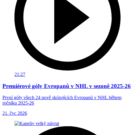
21:27
Premiérové góly Evropanů v NHL v sezoně 2025-26
První góly všech 24 nově skórujících Evropanů v NHL během
ročníku 2025-26
21. čvc 2026