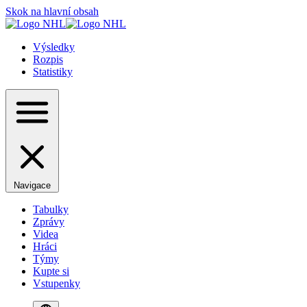
Skok na hlavní obsah
Výsledky
Rozpis
Statistiky
Navigace
Tabulky
Zprávy
Videa
Hráci
Týmy
Kupte si
Vstupenky