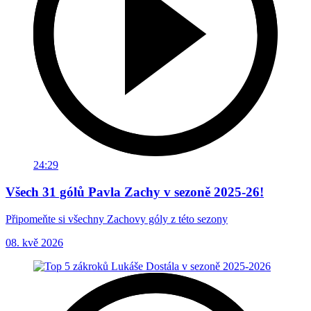
24:29
Všech 31 gólů Pavla Zachy v sezoně 2025-26!
Připomeňte si všechny Zachovy góly z této sezony
08. kvě 2026