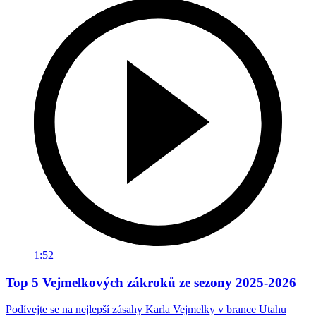
1:52
Top 5 Vejmelkových zákroků ze sezony 2025-2026
Podívejte se na nejlepší zásahy Karla Vejmelky v brance Utahu