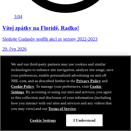
3:04
Vítej zpátky na Floridě, Radko!
Sledujte Gudasův sestřih akcí ze sezony 2022-2023
29. čvn 2026
We and our third-party partners may use cookies and similar
technologies to enhance site navigation, analyze site usage, save
your preferences, enable personalized advertising on and off
NHL.com, and as described further in the
Privacy Policy
and
Cookie Policy
. To manage your preferences, visit
Cookie
Settings
. By accessing or using our sites and services, you agree
to this collection and disclosure of your information (including
how you interact with our sites and services and any videos that
you may view) and our
Terms of Service
.
Cookie Settings
I Understand