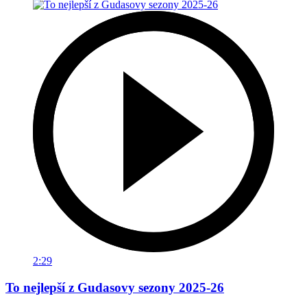
2:29
To nejlepší z Gudasovy sezony 2025-26