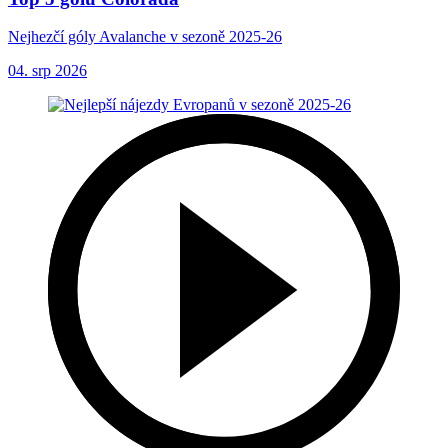
Nejhezčí góly Avalanche v sezoně 2025-26
04. srp 2026