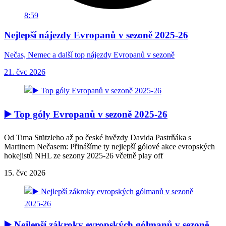
8:59
Nejlepší nájezdy Evropanů v sezoně 2025-26
Nečas, Nemec a další top nájezdy Evropanů v sezoně
21. čvc 2026
▶️ Top góly Evropanů v sezoně 2025-26
Od Tima Stützleho až po české hvězdy Davida Pastrňáka s
Martinem Nečasem: Přinášíme ty nejlepší gólové akce evropských
hokejistů NHL ze sezony 2025-26 včetně play off
15. čvc 2026
▶️ Nejlepší zákroky evropských gólmanů v sezoně