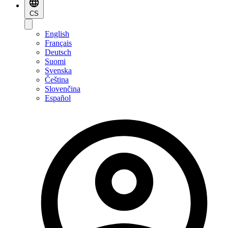
CS
English
Français
Deutsch
Suomi
Svenska
Čeština
Slovenčina
Español