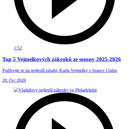
1:52
Top 5 Vejmelkových zákroků ze sezony 2025-2026
Podívejte se na nejlepší zásahy Karla Vejmelky v brance Utahu
20. čvc 2026