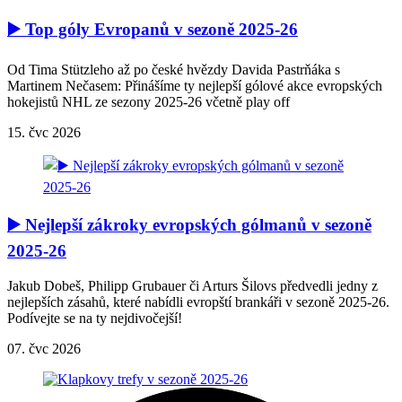
▶️ Top góly Evropanů v sezoně 2025-26
Od Tima Stützleho až po české hvězdy Davida Pastrňáka s
Martinem Nečasem: Přinášíme ty nejlepší gólové akce evropských
hokejistů NHL ze sezony 2025-26 včetně play off
15. čvc 2026
▶️ Nejlepší zákroky evropských gólmanů v sezoně
2025-26
Jakub Dobeš, Philipp Grubauer či Arturs Šilovs předvedli jedny z
nejlepších zásahů, které nabídli evropští brankáři v sezoně 2025-26.
Podívejte se na ty nejdivočejší!
07. čvc 2026