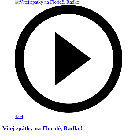
3:04
Vítej zpátky na Floridě, Radko!