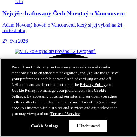
1:15
Nejvýše draftovaný Čech Novotný o Vancouveru
Adam Novotný hovoří o Vancouveru, který si jej vybral na 24.
místě draftu
27. čvn 2026
We and our third-party partners may use cookies and similar
technologies to enhance site navigation, analyze site usage, save
your preferences, enable personalized advertising on and off
NHL.com, and as described further in the
Privacy Policy
and
Cookie Policy
. To manage your preferences, visit
Cookie
Settings
. By accessing or using our sites and services, you agree
to this collection and disclosure of your information (including
how you interact with our sites and services and any videos that
you may view) and our
Terms of Service
.
Cookie Settings
I Understand