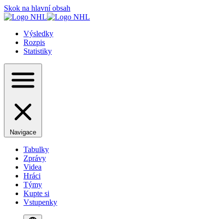
Skok na hlavní obsah
Výsledky
Rozpis
Statistiky
Navigace
Tabulky
Zprávy
Videa
Hráci
Týmy
Kupte si
Vstupenky