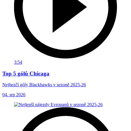
3:54
Top 5 gólů Chicaga
Nejhezčí góly Blackhawks v sezoně 2025-26
04. srp 2026