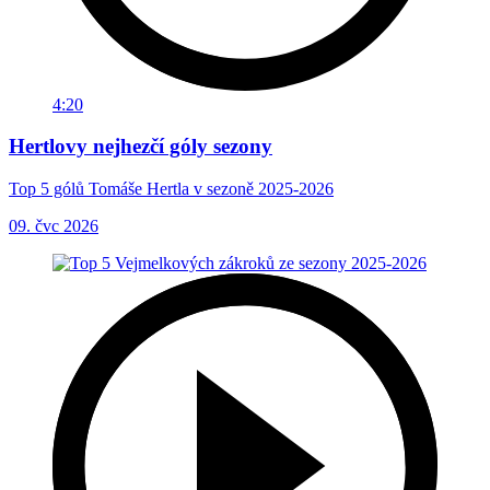
4:20
Hertlovy nejhezčí góly sezony
Top 5 gólů Tomáše Hertla v sezoně 2025-2026
09. čvc 2026