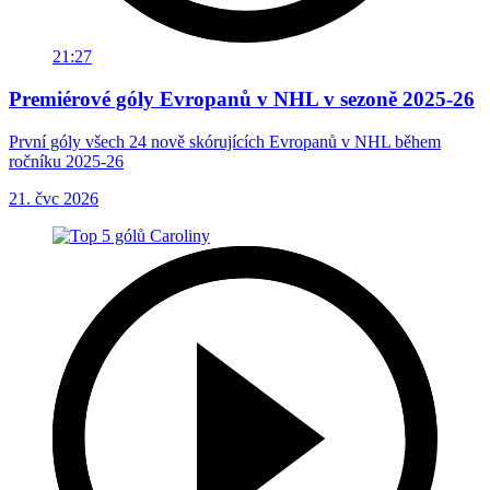
21:27
Premiérové góly Evropanů v NHL v sezoně 2025-26
První góly všech 24 nově skórujících Evropanů v NHL během
ročníku 2025-26
21. čvc 2026