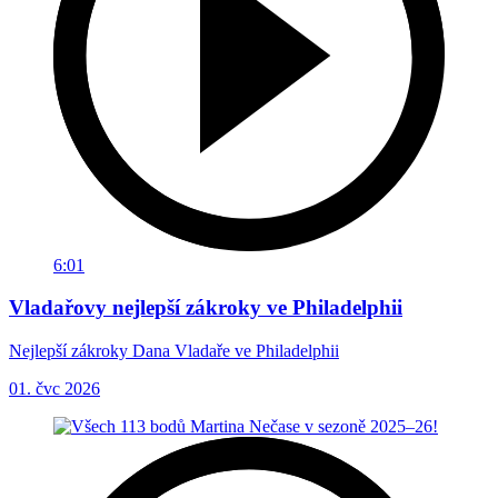
6:01
Vladařovy nejlepší zákroky ve Philadelphii
Nejlepší zákroky Dana Vladaře ve Philadelphii
01. čvc 2026