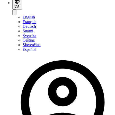
CS
English
Français
Deutsch
Suomi
Svenska
Čeština
Slovenčina
Español