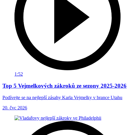
1:52
Top 5 Vejmelkových zákroků ze sezony 2025-2026
Podívejte se na nejlepší zásahy Karla Vejmelky v brance Utahu
20. čvc 2026