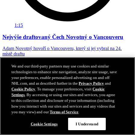
1:15
Nejvýše draftovaný Čech Novotný o Vancouveru
Adam Novotný hovoří o Vancouveru, který si jej vybral na 24.
místě draftu
27. čvn 2026
We and our third-party partners may use cookies and similar
technologies to enhance site navigation, analyze site usage, save
your preferences, enable personalized advertising on and off
NHL.com, and as described further in the
Privacy Policy
and
Cookie Policy
. To manage your preferences, visit
Cookie
Settings
. By accessing or using our sites and services, you agree
to this collection and disclosure of your information (including
how you interact with our sites and services and any videos that
you may view) and our
Terms of Service
.
Cookie Settings
I Understand