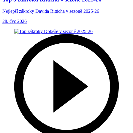
Nejlepší zákroky Davida Ritticha v sezoně 2025-26
28. čvc 2026