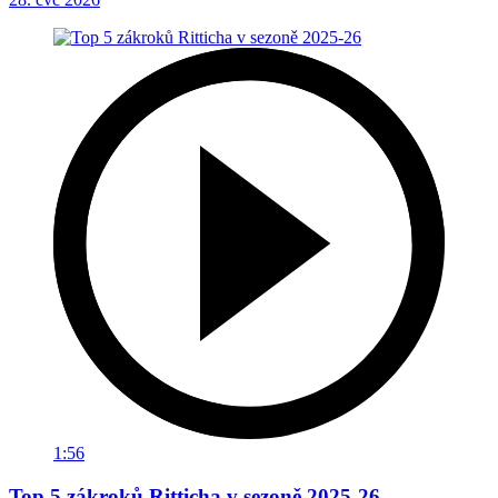
1:56
Top 5 zákroků Ritticha v sezoně 2025-26