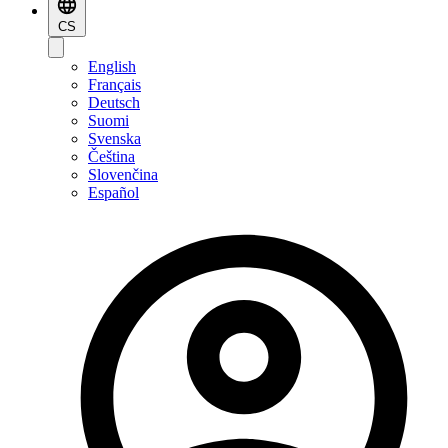
CS
English
Français
Deutsch
Suomi
Svenska
Čeština
Slovenčina
Español