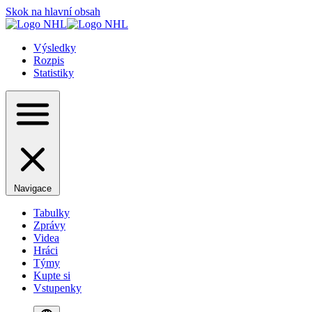
Skok na hlavní obsah
Výsledky
Rozpis
Statistiky
Navigace
Tabulky
Zprávy
Videa
Hráci
Týmy
Kupte si
Vstupenky