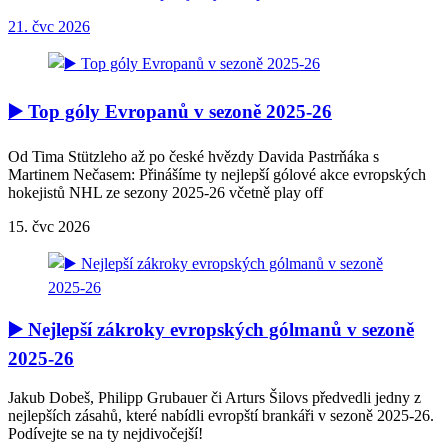
21. čvc 2026
▶️ Top góly Evropanů v sezoně 2025-26
Od Tima Stützleho až po české hvězdy Davida Pastrňáka s
Martinem Nečasem: Přinášíme ty nejlepší gólové akce evropských
hokejistů NHL ze sezony 2025-26 včetně play off
15. čvc 2026
▶️ Nejlepší zákroky evropských gólmanů v sezoně
2025-26
Jakub Dobeš, Philipp Grubauer či Arturs Šilovs předvedli jedny z
nejlepších zásahů, které nabídli evropští brankáři v sezoně 2025-26.
Podívejte se na ty nejdivočejší!