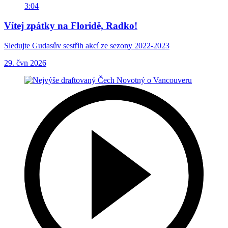
3:04
Vítej zpátky na Floridě, Radko!
Sledujte Gudasův sestřih akcí ze sezony 2022-2023
29. čvn 2026