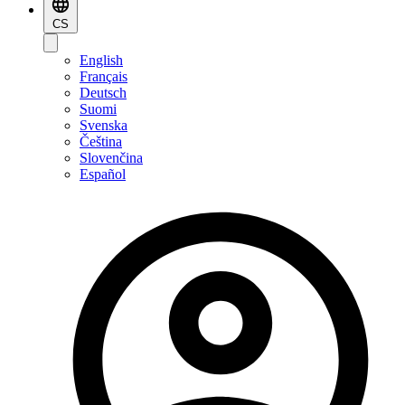
CS
English
Français
Deutsch
Suomi
Svenska
Čeština
Slovenčina
Español