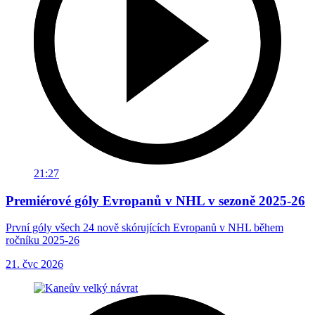
21:27
Premiérové góly Evropanů v NHL v sezoně 2025-26
První góly všech 24 nově skórujících Evropanů v NHL během
ročníku 2025-26
21. čvc 2026