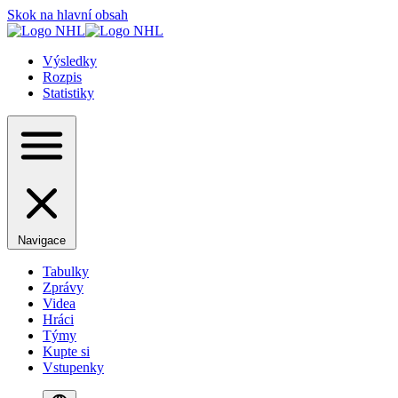
Skok na hlavní obsah
Výsledky
Rozpis
Statistiky
Navigace
Tabulky
Zprávy
Videa
Hráci
Týmy
Kupte si
Vstupenky