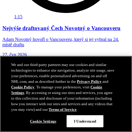
1:15
Nejvýše draftovaný Čech Novotný o Vancouveru
Adam Novotný hovoří o Vancouveru, který si jej vybral na 24.
místě draftu
27. čvn 2026
We and our third-party partners may use cookies and similar
technologies to enhance site navigation, analyze site usage, save
your preferences, enable personalized advertising on and off
NHL.com, and as described further in the
Privacy Policy
and
Cookie Policy
. To manage your preferences, visit
Cookie
Settings
. By accessing or using our sites and services, you agree
to this collection and disclosure of your information (including
how you interact with our sites and services and any videos that
you may view) and our
Terms of Service
.
Cookie Settings
I Understand