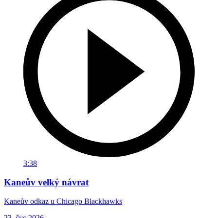
3:38
Kaneův velký návrat
Kaneův odkaz u Chicago Blackhawks
23. čvc 2026