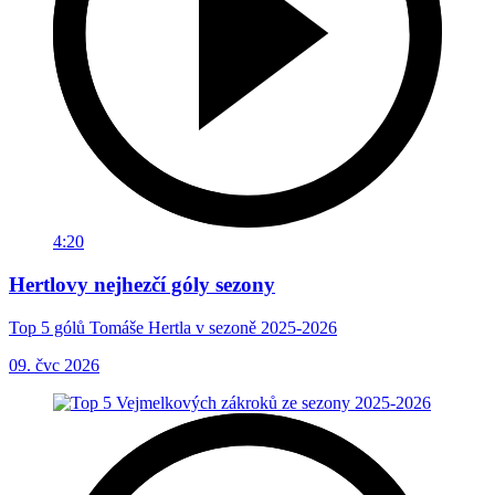
4:20
Hertlovy nejhezčí góly sezony
Top 5 gólů Tomáše Hertla v sezoně 2025-2026
09. čvc 2026