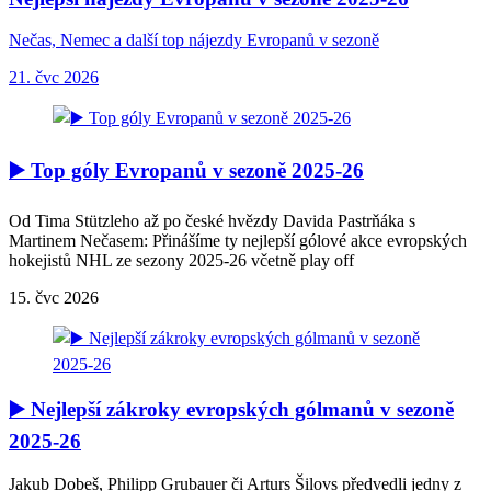
Nečas, Nemec a další top nájezdy Evropanů v sezoně
21. čvc 2026
▶️ Top góly Evropanů v sezoně 2025-26
Od Tima Stützleho až po české hvězdy Davida Pastrňáka s
Martinem Nečasem: Přinášíme ty nejlepší gólové akce evropských
hokejistů NHL ze sezony 2025-26 včetně play off
15. čvc 2026
▶️ Nejlepší zákroky evropských gólmanů v sezoně
2025-26
Jakub Dobeš, Philipp Grubauer či Arturs Šilovs předvedli jedny z