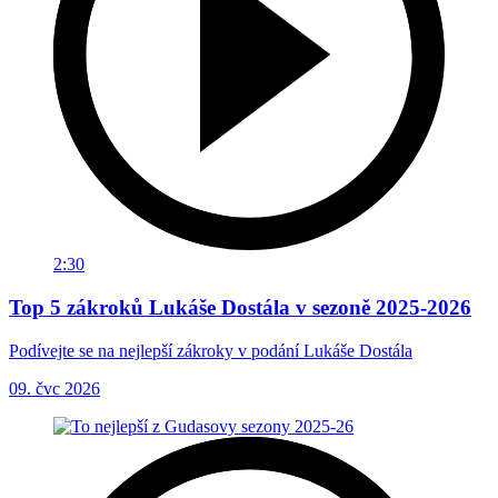
2:30
Top 5 zákroků Lukáše Dostála v sezoně 2025-2026
Podívejte se na nejlepší zákroky v podání Lukáše Dostála
09. čvc 2026