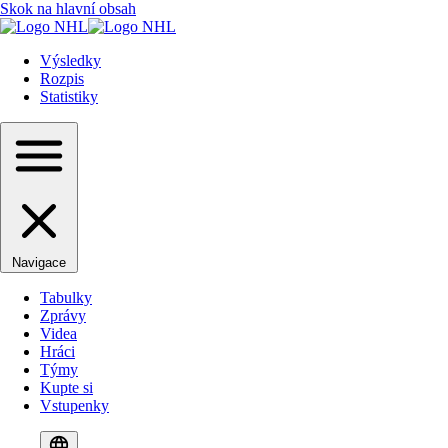
Skok na hlavní obsah
Výsledky
Rozpis
Statistiky
Navigace
Tabulky
Zprávy
Videa
Hráci
Týmy
Kupte si
Vstupenky