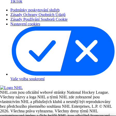
TikTok
Podmínky poskytování služeb
Zásady Ochrany Osobních Údajů
Zásady Používání Souborů Cookie
Nastavení cookies
Vaše volba soukromí
NHL.com jsou oficiální webové stránky National Hockey League.
Všechny názvy a loga NHL a týmů NHL zde zobrazené jsou
vlastnictvím NHL a příslušných klubů a nesmějí být reprodukovány
bez předchozího písemného souhlasu NHL Enterprises, L.P. © NHL
2026. Všechna práva vyhrazena. Všechny dresy týmů NHL
customizované jmény a čísly hráčů NHL jsou oficiálně licencované