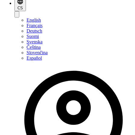
CS
English
Français
Deutsch
Suomi
Svenska
Čeština
Slovenčina
Español