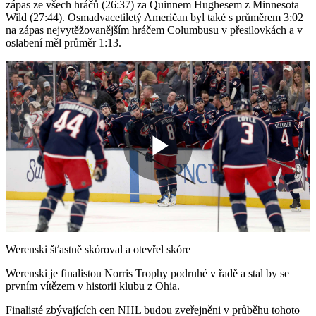
zápas ze všech hráčů (26:37) za Quinnem Hughesem z Minnesota
Wild (27:44). Osmadvacetiletý Američan byl také s průměrem 3:02
na zápas nejvytěžovanějším hráčem Columbusu v přesilovkách a v
oslabení měl průměr 1:13.
Play
Video
Werenski šťastně skóroval a otevřel skóre
Werenski je finalistou Norris Trophy podruhé v řadě a stal by se
prvním vítězem v historii klubu z Ohia.
Finalisté zbývajících cen NHL budou zveřejněni v průběhu tohoto