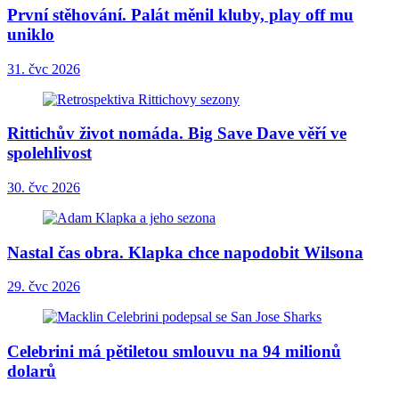
První stěhování. Palát měnil kluby, play off mu
uniklo
31. čvc 2026
Rittichův život nomáda. Big Save Dave věří ve
spolehlivost
30. čvc 2026
Nastal čas obra. Klapka chce napodobit Wilsona
29. čvc 2026
Celebrini má pětiletou smlouvu na 94 milionů
dolarů