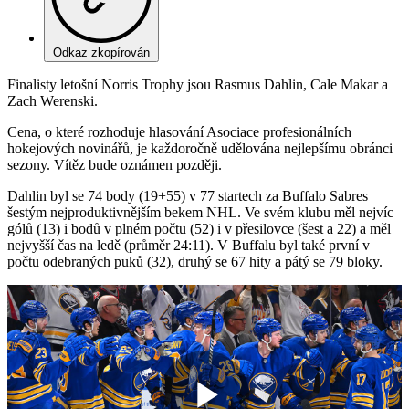
Odkaz zkopírován
Finalisty letošní Norris Trophy jsou Rasmus Dahlin, Cale Makar a
Zach Werenski.
Cena, o které rozhoduje hlasování Asociace profesionálních
hokejových novinářů, je každoročně udělována nejlepšímu obránci
sezony. Vítěz bude oznámen později.
Dahlin byl se 74 body (19+55) v 77 startech za Buffalo Sabres
šestým nejproduktivnějším bekem NHL. Ve svém klubu měl nejvíc
gólů (13) i bodů v plném počtu (52) i v přesilovce (šest a 22) a měl
nejvyšší čas na ledě (průměr 24:11). V Buffalu byl také první v
počtu odebraných puků (32), druhý se 67 hity a pátý se 79 bloky.