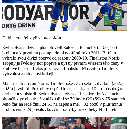
Play
Video
Dahlin otevřel v přesilovce skóre
Sedmadvacetiletý kapitán dovedl Sabres k bilanci 50-23-9, 109
bodům a k prvnímu postupu do play off od roku 2011. Buffalo
vyhrálo svou divizi poprvé od sezony 2009-10. Finalistou Norris
Trophy je švédský lídr poprvé a byl by prvním vítězem této ceny v
klubové historii. Letos je zároveň finalistou Masterton Trophy za
vytrvalost a oddanost hokeji.
Makar je finalistou Norris Trophy pošesté za sebou, dvakrát (2022,
2025) ji vyhrál. Pokud by uspěl i letos, stal by se 10. trojnásobným
držitelem v historii. Sedmadvacetiletý zadák Colorado Avalanche
skončil v produktivitě zadáků třetí se 79 body (20+59) v 75 startech.
Jeho čas na ledě činil 24:51 na zápas a měl +32 bodů v plus/minus
hodnocení, s 29 přesilovkovými body byl mezi beky NHL třetí.