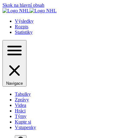
Skok na hlavní obsah
Výsledky
Rozpis
Statistiky
Navigace
Tabulky
Zprávy
Videa
Hráci
Týmy
Kupte si
Vstupenky