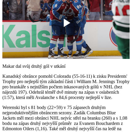
Play
Video
Makar dal svůj druhý gól v utkání
Kanadský obránce pomohl Coloradu (55-16-11) k zisku Presidents'
Trophy pro nejlepší tým základní části i William M. Jennings Trophy
pro brankáře s nejnižším počtem inkasovaných gólů v NHL (bez
nájezdů 197). Odehrál téměř dvě minuty na zápas v oslabeních
(1:57), která měli Avalanche s 84,6 procenty nejlepší v lize.
Werenski byl s 81 body (22+59) v 75 zápasech druhým
nejproduktivnějším obráncem sezony. Zadák Columbus Blue
Jackets měl mezi obránci NHL nejvíc střel na branku (260) a s 1,08
bodu na zápas druhý nejvyšší průměr za Evanem Bouchardem z
Edmonton Oilers (1,16). Také měl druhý nejvyšší čas na ledě na