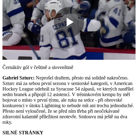
Play
Video
Černákův gól v češtině a slovenštině
Gabriel Szturc:
Neprošel draftem, přesto má solidně nakročeno.
Szturc má za sebou první sezonu v seniorské kategorii, v American
Hockey League odehrál za Syracuse 54 zápasů, ve kterých nastřílel
sedm branek a připojil 12 asistencí. V tréninkovém kempu by měl
bojovat o místo v první týmu, ale ruku na srdce - při obrovské
konkurenci v útoku Lightning to nebude mít ani trochu jednoduché.
Přesto není vyloučené, že se před ním třeba při neočekávané
zdravotní kalamitě příležitost neotevře. Smlouvu má ještě na dva
roky.
SILNÉ STRÁNKY