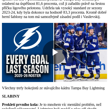
oslabení na úspěšnost 81,6 procenta, což ji zařadilo právě na šestou
příčku ligového pelotonu. Udržela tak vysoký standard ze sezony
2023-24, kdy byla dokonce na hodnotě 83,3 procenta. Kromě dobré
herní šablony na tom má samozřejmě zásadní podíl i Vasilevskij.
Play
Video
Všechny trefy hokejistů ze stávajícího kádru Tampa Bay Lightning
SLABINY
Prokletí prvního kola:
Je to mnohem víc mentální problém, než
vyloženě výkonnostní. Lightning byli zvyklí v play off chodit