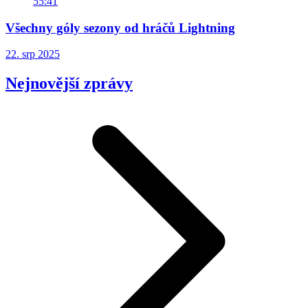
55:41
Všechny góly sezony od hráčů Lightning
22. srp 2025
Nejnovější zprávy