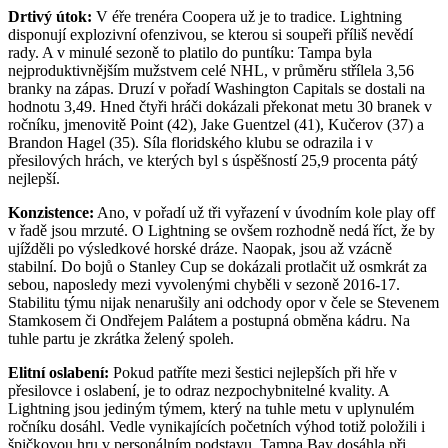
Drtivý útok:
V éře trenéra Coopera už je to tradice. Lightning
disponují explozivní ofenzivou, se kterou si soupeři příliš nevědí
rady. A v minulé sezoně to platilo do puntíku: Tampa byla
nejproduktivnějším mužstvem celé NHL, v průměru střílela 3,56
branky na zápas. Druzí v pořadí Washington Capitals se dostali na
hodnotu 3,49. Hned čtyři hráči dokázali překonat metu 30 branek v
ročníku, jmenovitě Point (42), Jake Guentzel (41), Kučerov (37) a
Brandon Hagel (35). Síla floridského klubu se odrazila i v
přesilových hrách, ve kterých byl s úspěšností 25,9 procenta pátý
nejlepší.
Konzistence:
Ano, v pořadí už tři vyřazení v úvodním kole play off
v řadě jsou mrzuté. O Lightning se ovšem rozhodně nedá říct, že by
ujížděli po výsledkové horské dráze. Naopak, jsou až vzácně
stabilní. Do bojů o Stanley Cup se dokázali protlačit už osmkrát za
sebou, naposledy mezi vyvolenými chyběli v sezoně 2016-17.
Stabilitu týmu nijak nenarušily ani odchody opor v čele se Stevenem
Stamkosem či Ondřejem Palátem a postupná obměna kádru. Na
tuhle partu je zkrátka želený spoleh.
Elitní oslabení:
Pokud patříte mezi šestici nejlepších při hře v
přesilovce i oslabení, je to odraz nezpochybnitelné kvality. A
Lightning jsou jediným týmem, který na tuhle metu v uplynulém
ročníku dosáhl. Vedle vynikajících početních výhod totiž položili i
špičkovou hru v personálním podstavu. Tampa Bay dosáhla při