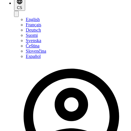
CS
English
Français
Deutsch
Suomi
Svenska
Čeština
Slovenčina
Español