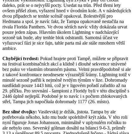
daleko, prát se o nejvyšší pocty. Usedat na trůn. Před třemi lety
ovšem přišel zlom, vyřazení hned v úvodním kole. A v následujících
dvou případech se tenhle scénář opakoval. Bolestivější pro
Hedmana a spol. je navíc fakt, že Tampa opakovaně nestačila na
rivala Florida Panthers. Ve dvou sériích navíc vždy dokázala urvat
pouze jeden zápas. Hlavním úkolem Lightning v nadcházející
sezoně tak bude, aby tenhle blok odstranili. Samotná účast ve
vyřazovací fázi je sice fajn, tahle parta má ale stále mnohem větší
ambice.
Chybějící tvrdost:
Pokud hrajete proti Tampě, můžete se připravit
na festival kombinačních akcí a klidně i dlouhé sekvence strávené
bez puku ve vlastním obranném pásmu. Velmi pravděpodobně si ale
z takové konfrontace neodnesete výraznější šrámy. Lightning totiž v
minulé sezoně patřili k nejméně tvrdým týmům v lize. Dohromady
nastřádali pouze 1443 hitů, což je v ligovém pořadí zařadilo až na
29. příčku. Pro srovnání - šampioni z Floridy byli v této disciplíně s
2446 úplně nejlepší. Podobné je to navíc i s počtem zblokovaných
střel, Tampa jich napočítala dohromady 1177 (26. místo).
Bez silné dvojky:
Vasilevskij je držák, jistota. Tampa by ale
potřebovala někoho, kdo mu bude spolehlivě krýt záda. V této roli
nyní figuruje Jonas Johansson, minimálně v uplynulém ročníku to
ale nebylo ono. Severský gólman dosáhl na bilanci 9-6-3, průměr
3,13 a úspěšnost 89,5 procenta. Zjednodušeně řečeno - žádná sláva.