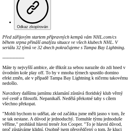
Odkaz zkopírován
Před zářijovým startem přípravných kempů vám NHL.com/cs
během srpna přináší analýzu situace ve všech klubech NHL. V
seriálu 32 týmů ve 32 dnech pokračujeme s Tampa Bay Lightning.
---------------
Máte ty nejvyšší ambice, ale třikrát za sebou narazíte do zdi hned v
úvodním kole play off. To by v mnoha týmech spustilo domino
efekt změn, ale v případě Tampa Bay Lightning k ničemu takovému
nedošlo.
Navzdory dalšímu jarnímu zklamání zůstává floridský klub věrný
své cestě a filosofii. Nepanikaří. Nedělá překotné tahy s cílem
všechno překopat.
"Mohli bychom to udělat, ale od začátku jsme měli jasno v tom, že
se tak nestane. A důvod je jednoduchý. Tomuhle týmu jednoduše
věříme," prohlásil hlavní trenér Jon Cooper. "To je hlavní důvod,
proč zůstáváme klidní. Osobně jsem přesvědčený o tom, že kluci