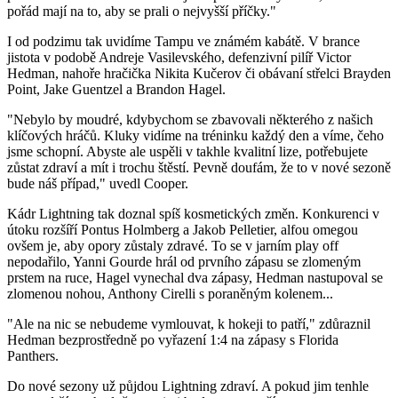
pořád mají na to, aby se prali o nejvyšší příčky."
I od podzimu tak uvidíme Tampu ve známém kabátě. V brance
jistota v podobě Andreje Vasilevského, defenzivní pilíř Victor
Hedman, nahoře hračička Nikita Kučerov či obávaní střelci Brayden
Point, Jake Guentzel a Brandon Hagel.
"Nebylo by moudré, kdybychom se zbavovali některého z našich
klíčových hráčů. Kluky vidíme na tréninku každý den a víme, čeho
jsme schopní. Abyste ale uspěli v takhle kvalitní lize, potřebujete
zůstat zdraví a mít i trochu štěstí. Pevně doufám, že to v nové sezoně
bude náš případ," uvedl Cooper.
Kádr Lightning tak doznal spíš kosmetických změn. Konkurenci v
útoku rozšíří Pontus Holmberg a Jakob Pelletier, alfou omegou
ovšem je, aby opory zůstaly zdravé. To se v jarním play off
nepodařilo, Yanni Gourde hrál od prvního zápasu se zlomeným
prstem na ruce, Hagel vynechal dva zápasy, Hedman nastupoval se
zlomenou nohou, Anthony Cirelli s poraněným kolenem...
"Ale na nic se nebudeme vymlouvat, k hokeji to patří," zdůraznil
Hedman bezprostředně po vyřazení 1:4 na zápasy s Florida
Panthers.
Do nové sezony už půjdou Lightning zdraví. A pokud jim tenhle