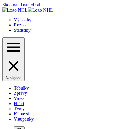
Skok na hlavní obsah
Výsledky
Rozpis
Statistiky
Navigace
Tabulky
Zprávy
Videa
Hráci
Týmy
Kupte si
Vstupenky