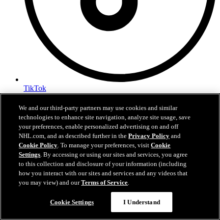
TikTok
Podmínky poskytování služeb
We and our third-party partners may use cookies and similar
Zásady Ochrany Osobních Údajů
technologies to enhance site navigation, analyze site usage, save
Zásady Používání Souborů Cookie
your preferences, enable personalized advertising on and off
Nastavení cookies
NHL.com, and as described further in the
Privacy Policy
and
Cookie Policy
. To manage your preferences, visit
Cookie
Settings
. By accessing or using our sites and services, you agree
to this collection and disclosure of your information (including
how you interact with our sites and services and any videos that
you may view) and our
Terms of Service
.
Cookie Settings
I Understand