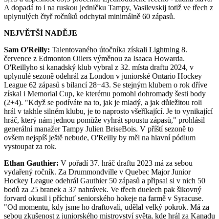
A dopadá to i na ruskou jedničku Tampy, Vasilevskij totiž ve třech z
uplynulých čtyř ročníků odchytal minimálně 60 zápasů.
NEJVĚTŠÍ NADĚJE
Sam O'Reilly:
Talentovaného útočníka získali Lightning 8.
července z Edmonton Oilers výměnou za Isaaca Howarda.
O'Reillyho si kanadský klub vybral z 32. místa draftu 2024, v
uplynulé sezoně odehrál za London v juniorské Ontario Hockey
League 62 zápasů s bilancí 28+43. Se stejným klubem o rok dříve
získal i Memorial Cup, ke kterému pomohl dohromady šesti body
(2+4). "Když se podíváte na to, jak je mladý, a jak důležitou roli
hrál v takhle silném klubu, je to naprosto všeříkající. Je to vynikající
hráč, který nám jednou pomůže vyhrát spoustu zápasů," prohlásil
generální manažer Tampy Julien BriseBois. V příští sezoně to
ovšem nejspíš ještě nebude, O'Reilly by měl na hlavní pódium
vystoupat za rok.
Ethan Gauthier:
V pořadí 37. hráč draftu 2023 má za sebou
vydařený ročník. Za Drummondville v Quebec Major Junior
Hockey League odehrál Gauthier 50 zápasů a připsal si v nich 50
bodů za 25 branek a 37 nahrávek. Ve třech duelech pak šikovný
forvard okusil i příchuť seniorského hokeje na farmě v Syracuse.
"Od momentu, kdy jsme ho draftovali, udělal velký pokrok. Má za
sebou zkušenost z juniorského mistrovství světa, kde hrál za Kanadu