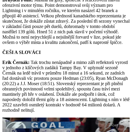
ofenzivní motor týmu. Point demonstroval svůj význam pro
Lightning i v minulém ročníku, ve kterém nasázel 42 branek a
připojil 40 asistencí. Velkou předností kanadského reprezentanta je
skutečnost, že dokáže zůstat zdravý. Za poslední tři sezony vynechal
v základní části pouze pět duelů, dohromady v tomto období
nastřílel 139 gólů. Hned 51 z nich pak slavil v početní výhodě.
Možná to není nejrychlejší a nejsilnější forvard v lize, pokud jde
ovšem o výběr místa a kvalitu zakončení, patří k naprosté špičce.
ČEŠI A SLOVÁCI
Erik Černák:
Tak trochu nenápadně a mimo záři reflektorů vyrostl
v jednoho z klíčových zadáků Tampy Bay. V uplynulé sezoně
Černák na ledě trávil v průměru 18 minut a 16 sekund, ze zadních
řad dostávali víc prostoru pouze Hedman (23:05), Ryan McDonagh
(20:22) a J.J. Moser (18:51). Slovenský reprezentant je při plnění
obranných povinností velmi spolehlivý, spoustu času tráví mezi
mantinely při hře v oslabení. Dokáže ale podpořit i útok, což
naposledy doložil třemi góly a 18 asistencemi. Lightning s ním v létě
2022 uzavřeli osmiletý kontrakt v hodnotě 64 milionů dolarů. A
rozhodně nelitují.