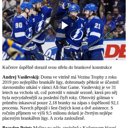
Play
Video
Kučerov úspěšně dorazil svou střelu do brankové konstrukce
Andrej Vasilevskij:
Doma ve vitríně má Vezina Trophy z roku
2019 pro nejlepšího brankáře ligy, dohromady pětkrát se účastnil
slavnostního utkání v rámci All-Star Game. Vasilevskij je ve 31
letech na vrcholu sil, což potvrdil v minulé sezoně, která pro něj
byla nejvydařenější za poslední čtyři roky. Obrovitý gólman v
průměru inkasoval pouze 2,18 branky na zápas s úspěšností 92,1
procenta. Navrch připojil i šest čistých kont a dvě asistence. S
ročním příjmem ve výši 9,5 milionu dolarů je čtvrtým nejlépe
placeným brankářem ligy. A zcela zaslouženě.
Brayden Point:
Mašina na góly, společně s Kučerovem hlavní