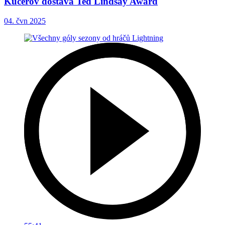
Kučerov dostává Ted Lindsay Award
04. čvn 2025