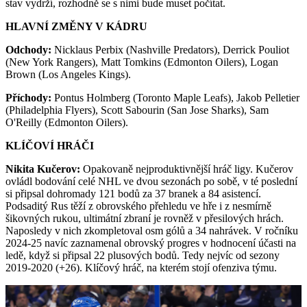
stav vydrží, rozhodně se s nimi bude muset počítat.
HLAVNÍ ZMĚNY V KÁDRU
Odchody:
Nicklaus Perbix (Nashville Predators), Derrick Pouliot
(New York Rangers), Matt Tomkins (Edmonton Oilers), Logan
Brown (Los Angeles Kings).
Příchody:
Pontus Holmberg (Toronto Maple Leafs), Jakob Pelletier
(Philadelphia Flyers), Scott Sabourin (San Jose Sharks), Sam
O'Reilly (Edmonton Oilers).
KLÍČOVÍ HRÁČI
Nikita Kučerov:
Opakovaně nejproduktivnější hráč ligy. Kučerov
ovládl bodování celé NHL ve dvou sezonách po sobě, v té poslední
si připsal dohromady 121 bodů za 37 branek a 84 asistencí.
Podsaditý Rus těží z obrovského přehledu ve hře i z nesmírně
šikovných rukou, ultimátní zbraní je rovněž v přesilových hrách.
Naposledy v nich zkompletoval osm gólů a 34 nahrávek. V ročníku
2024-25 navíc zaznamenal obrovský progres v hodnocení účasti na
ledě, když si připsal 22 plusových bodů. Tedy nejvíc od sezony
2019-2020 (+26). Klíčový hráč, na kterém stojí ofenziva týmu.