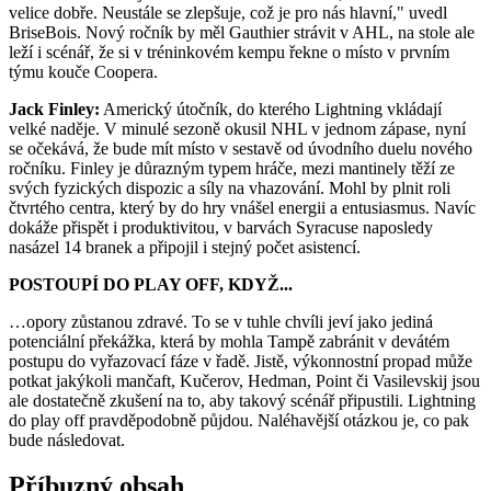
velice dobře. Neustále se zlepšuje, což je pro nás hlavní," uvedl
BriseBois. Nový ročník by měl Gauthier strávit v AHL, na stole ale
leží i scénář, že si v tréninkovém kempu řekne o místo v prvním
týmu kouče Coopera.
Jack Finley:
Americký útočník, do kterého Lightning vkládají
velké naděje. V minulé sezoně okusil NHL v jednom zápase, nyní
se očekává, že bude mít místo v sestavě od úvodního duelu nového
ročníku. Finley je důrazným typem hráče, mezi mantinely těží ze
svých fyzických dispozic a síly na vhazování. Mohl by plnit roli
čtvrtého centra, který by do hry vnášel energii a entusiasmus. Navíc
dokáže přispět i produktivitou, v barvách Syracuse naposledy
nasázel 14 branek a připojil i stejný počet asistencí.
POSTOUPÍ DO PLAY OFF, KDYŽ...
…opory zůstanou zdravé. To se v tuhle chvíli jeví jako jediná
potenciální překážka, která by mohla Tampě zabránit v devátém
postupu do vyřazovací fáze v řadě. Jistě, výkonnostní propad může
potkat jakýkoli mančaft, Kučerov, Hedman, Point či Vasilevskij jsou
ale dostatečně zkušení na to, aby takový scénář připustili. Lightning
do play off pravděpodobně půjdou. Naléhavější otázkou je, co pak
bude následovat.
Příbuzný obsah