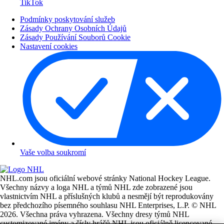
TikTok
Podmínky poskytování služeb
Zásady Ochrany Osobních Údajů
Zásady Používání Souborů Cookie
Nastavení cookies
Vaše volba soukromí
NHL.com jsou oficiální webové stránky National Hockey League.
Všechny názvy a loga NHL a týmů NHL zde zobrazené jsou
vlastnictvím NHL a příslušných klubů a nesmějí být reprodukovány
bez předchozího písemného souhlasu NHL Enterprises, L.P. © NHL
2026. Všechna práva vyhrazena. Všechny dresy týmů NHL
customizované jmény a čísly hráčů NHL jsou oficiálně licencované