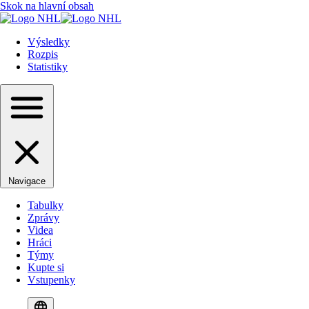
Skok na hlavní obsah
Výsledky
Rozpis
Statistiky
Navigace
Tabulky
Zprávy
Videa
Hráci
Týmy
Kupte si
Vstupenky