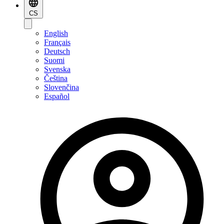
CS
English
Français
Deutsch
Suomi
Svenska
Čeština
Slovenčina
Español