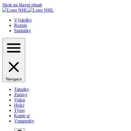
Skok na hlavní obsah
Výsledky
Rozpis
Statistiky
Navigace
Tabulky
Zprávy
Videa
Hráci
Týmy
Kupte si
Vstupenky