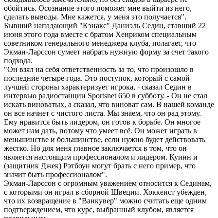
обойтись. Осознание этого поможет мне выйти из него,
сделать выводы. Мне кажется, у меня это получается".
Бывший нападающий "Кэнакс" Даниэль Седин, ставший 22
июня этого года вместе с братом Хенриком специальным
советником генерального менеджера клуба, полагает, что
Экман-Ларссон сумеет набрать нужную форму за счет такого
подхода.
"Он взял на себя ответственность за то, что произошло в
последние четыре года. Это поступок, который с самой
лучшей стороны характеризует игрока, - сказал Седин в
интервью радиостанции Sportsnet 650 в субботу. - Он не стал
искать виноватых, а сказал, что виноват сам. В нашей команде
он все начнет с чистого листа. Мы знаем, что он рад этому.
Ему нравится быть лидером, он готов к борьбе. Он многое
может нам дать, потому что умеет всё. Он может играть в
меньшинстве и большинстве, если нужно будет действовать
жестко. Но для меня главное заключается в том, что он
является настоящим профессионалом и лидером. Куинн и
(защитник Джек) Рэтбоун могут брать с него пример, что
значит быть профессионалом".
Экман-Ларссон с огромным уважением относится к Сединам,
с которыми он играл в сборной Швеции. Хоккеист убежден,
что их возвращение в "Ванкувер" можно считать еще одним
подтверждением, что курс, выбранный клубом, является