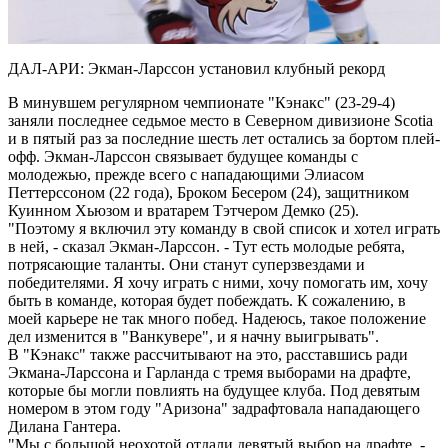
Video
ДАЛ-АРИ: Экман-Ларссон установил клубный рекорд
В минувшем регулярном чемпионате "Кэнакс" (23-29-4)
заняли последнее седьмое место в Северном дивизионе Scotia
и в пятый раз за последние шесть лет остались за бортом плей-
офф. Экман-Ларссон связывает будущее команды с
молодежью, прежде всего с нападающими Элиасом
Петтерссоном (22 года), Броком Бесером (24), защитником
Куинном Хьюзом и вратарем Тэтчером Демко (25).
"Поэтому я включил эту команду в свой список и хотел играть
в ней, - сказал Экман-Ларссон. - Тут есть молодые ребята,
потрясающие таланты. Они станут суперзвездами и
победителями. Я хочу играть с ними, хочу помогать им, хочу
быть в команде, которая будет побеждать. К сожалению, в
моей карьере не так много побед. Надеюсь, такое положение
дел изменится в "Ванкувере", и я начну выигрывать".
В "Кэнакс" также рассчитывают на это, расставшись ради
Экмана-Ларссона и Гарланда с тремя выборами на драфте,
которые бы могли повлиять на будущее клуба. Под девятым
номером в этом году "Аризона" задрафтовала нападающего
Дилана Гантера.
"Мы с большой неохотой отдали девятый выбор на драфте, -