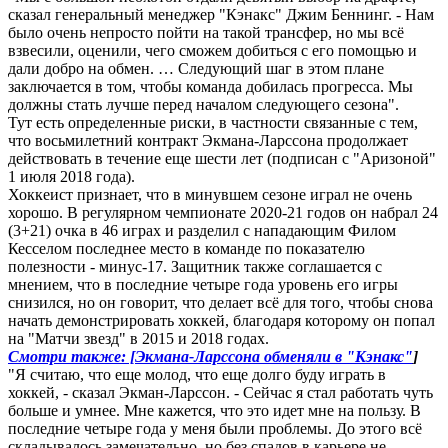
сказал генеральный менеджер "Кэнакс" Джим Беннинг. - Нам
было очень непросто пойти на такой трансфер, но мы всё
взвесили, оценили, чего сможем добиться с его помощью и
дали добро на обмен. … Следующий шаг в этом плане
заключается в том, чтобы команда добилась прогресса. Мы
должны стать лучше перед началом следующего сезона".
Тут есть определенные риски, в частности связанные с тем,
что восьмилетний контракт Экмана-Ларссона продолжает
действовать в течение еще шести лет (подписан с "Аризоной"
1 июля 2018 года).
Хоккеист признает, что в минувшем сезоне играл не очень
хорошо. В регулярном чемпионате 2020-21 годов он набрал 24
(3+21) очка в 46 играх и разделил с нападающим Филом
Кесселом последнее место в команде по показателю
полезности - минус-17. Защитник также соглашается с
мнением, что в последние четыре года уровень его игры
снизился, но он говорит, что делает всё для того, чтобы снова
начать демонстрировать хоккей, благодаря которому он попал
на "Матчи звезд" в 2015 и 2018 годах.
Смотри также: [Экмана-Ларссона обменяли в "Кэнакс"
]
"Я считаю, что еще молод, что еще долго буду играть в
хоккей, - сказал Экман-Ларссон. - Сейчас я стал работать чуть
больше и умнее. Мне кажется, что это идет мне на пользу. В
последние четыре года у меня были проблемы. До этого всё
складывалось замечательно, но без спадов в карьере не