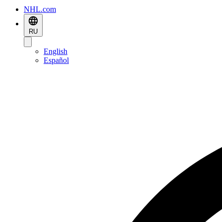
NHL.com
RU
English
Español