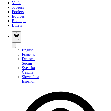
Vidéo
Joueurs
Poolers
Équipes
Boutique
Billets
FR
English
Français
Deutsch
Suomi
Svenska
Čeština
Slovenčina
Español