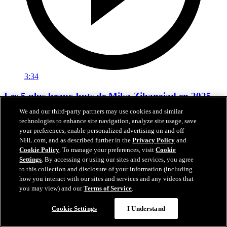
3:34
Les 5 plus beaux buts de Mika Zibanejad en 2025-
26
We and our third-party partners may use cookies and similar
technologies to enhance site navigation, analyze site usage, save
Voyez les cinq plus beaux buts inscrits par Mika Zibanejad la saison
your preferences, enable personalized advertising on and off
dernière
NHL.com, and as described further in the
Privacy Policy
and
Cookie Policy
. To manage your preferences, visit
Cookie
20 juil. 2026
Settings
. By accessing or using our sites and services, you agree
to this collection and disclosure of your information (including
how you interact with our sites and services and any videos that
you may view) and our
Terms of Service
.
Cookie Settings
I Understand