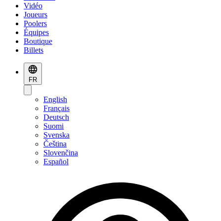
Vidéo
Joueurs
Poolers
Équipes
Boutique
Billets
FR
English
Français
Deutsch
Suomi
Svenska
Čeština
Slovenčina
Español