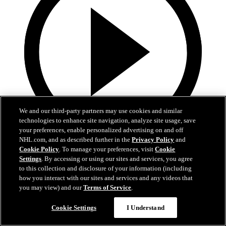
We and our third-party partners may use cookies and similar
technologies to enhance site navigation, analyze site usage, save
your preferences, enable personalized advertising on and off
NHL.com, and as described further in the
Privacy Policy
and
0:44
Cookie Policy
. To manage your preferences, visit
Cookie
Settings
. By accessing or using our sites and services, you agree
Eichel et Olofsson s'unissent de nouveau
to this collection and disclosure of your information (including
how you interact with our sites and services and any videos that
09 mai 2025
you may view) and our
Terms of Service
.
Cookie Settings
I Understand