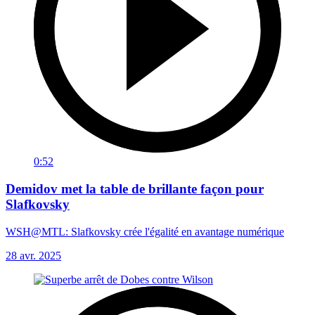
0:52
Demidov met la table de brillante façon pour
Slafkovsky
WSH@MTL: Slafkovsky crée l'égalité en avantage numérique
28 avr. 2025