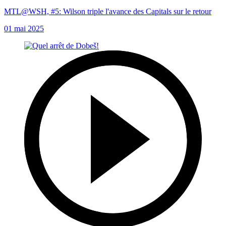
MTL@WSH, #5: Wilson triple l'avance des Capitals sur le retour
01 mai 2025