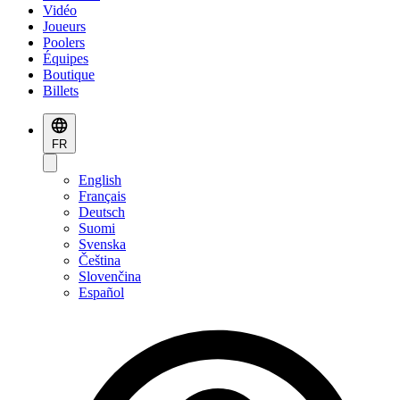
Vidéo
Joueurs
Poolers
Équipes
Boutique
Billets
FR
English
Français
Deutsch
Suomi
Svenska
Čeština
Slovenčina
Español