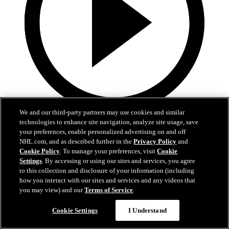
We and our third-party partners may use cookies and similar
0:35
technologies to enhance site navigation, analyze site usage, save
your preferences, enable personalized advertising on and off
Jarvis et Aho font la paire en A.N.
NHL.com, and as described further in the
Privacy Policy
and
Cookie Policy
. To manage your preferences, visit
Cookie
CAR@NJD, #3: Jarvis complète un superbe échange avec Aho
Settings
. By accessing or using our sites and services, you agree
to this collection and disclosure of your information (including
26 avr. 2025
how you interact with our sites and services and any videos that
you may view) and our
Terms of Service
.
Cookie Settings
I Understand