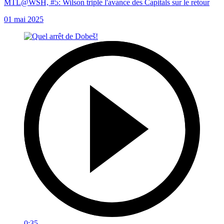
MTL@WSH, #5: Wilson triple l'avance des Capitals sur le retour
01 mai 2025
0:35