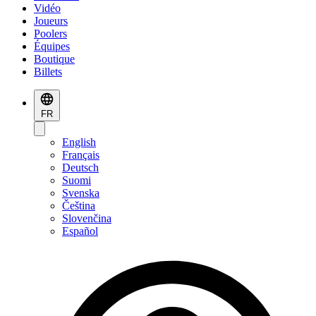
Vidéo
Joueurs
Poolers
Équipes
Boutique
Billets
FR
English
Français
Deutsch
Suomi
Svenska
Čeština
Slovenčina
Español