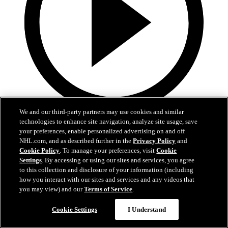
We and our third-party partners may use cookies and similar
0:35
technologies to enhance site navigation, analyze site usage, save
your preferences, enable personalized advertising on and off
Jarvis et Aho font la paire en A.N.
NHL.com, and as described further in the
Privacy Policy
and
Cookie Policy
. To manage your preferences, visit
Cookie
CAR@NJD, #3: Jarvis complète un superbe échange avec Aho
Settings
. By accessing or using our sites and services, you agree
to this collection and disclosure of your information (including
26 avr. 2025
how you interact with our sites and services and any videos that
you may view) and our
Terms of Service
.
Cookie Settings
I Understand