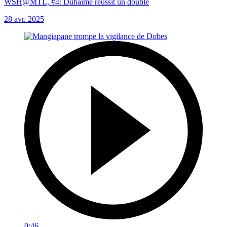
WSH@MTL, #4: Duhaime réussit un doublé
28 avr. 2025
0:46