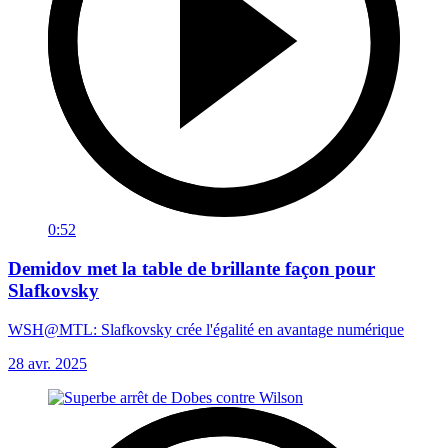
0:52
Demidov met la table de brillante façon pour
Slafkovsky
WSH@MTL: Slafkovsky crée l'égalité en avantage numérique
28 avr. 2025