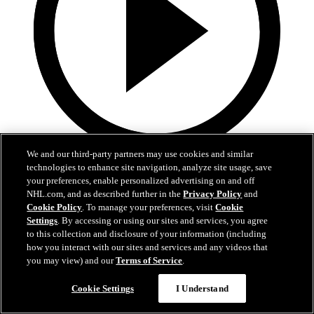
We and our third-party partners may use cookies and similar
0:35
technologies to enhance site navigation, analyze site usage, save
your preferences, enable personalized advertising on and off
Jarvis et Aho font la paire en A.N.
NHL.com, and as described further in the
Privacy Policy
and
Cookie Policy
. To manage your preferences, visit
Cookie
CAR@NJD, #3: Jarvis complète un superbe échange avec Aho
Settings
. By accessing or using our sites and services, you agree
to this collection and disclosure of your information (including
26 avr. 2025
how you interact with our sites and services and any videos that
you may view) and our
Terms of Service
.
Cookie Settings
I Understand