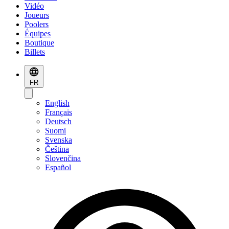
Vidéo
Joueurs
Poolers
Équipes
Boutique
Billets
FR
English
Français
Deutsch
Suomi
Svenska
Čeština
Slovenčina
Español