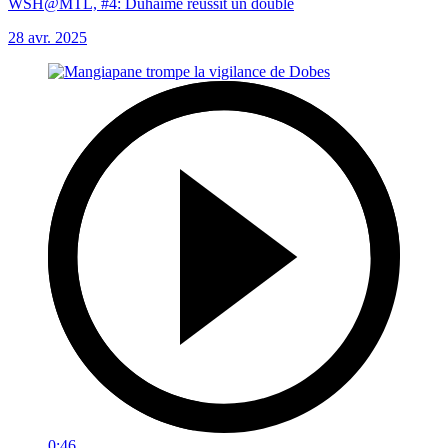
WSH@MTL, #4: Duhaime réussit un doublé
28 avr. 2025
0:46