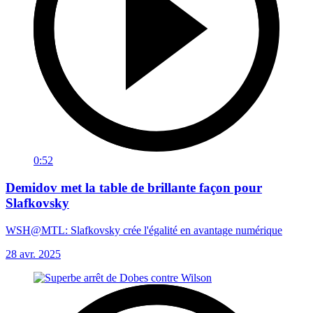
0:52
Demidov met la table de brillante façon pour
Slafkovsky
WSH@MTL: Slafkovsky crée l'égalité en avantage numérique
28 avr. 2025