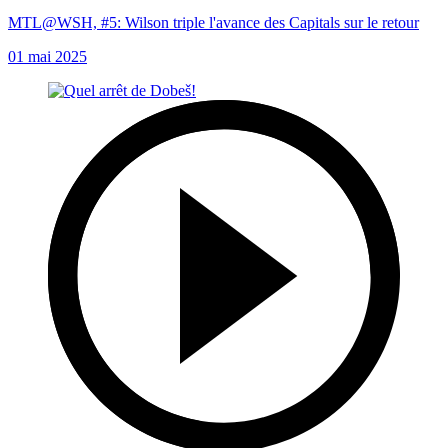
MTL@WSH, #5: Wilson triple l'avance des Capitals sur le retour
01 mai 2025