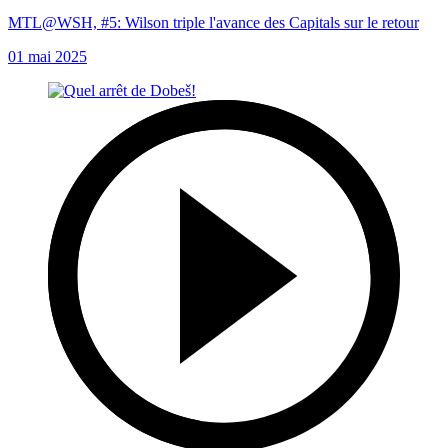
MTL@WSH, #5: Wilson triple l'avance des Capitals sur le retour
01 mai 2025