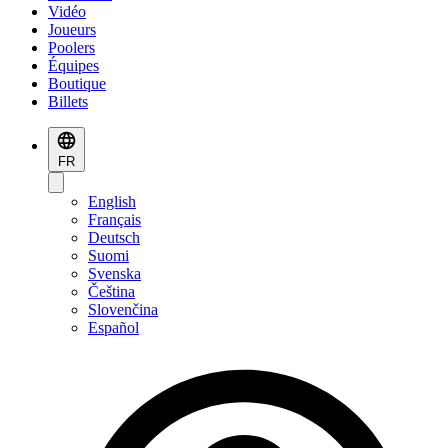
Vidéo
Joueurs
Poolers
Équipes
Boutique
Billets
FR
English
Français
Deutsch
Suomi
Svenska
Čeština
Slovenčina
Español