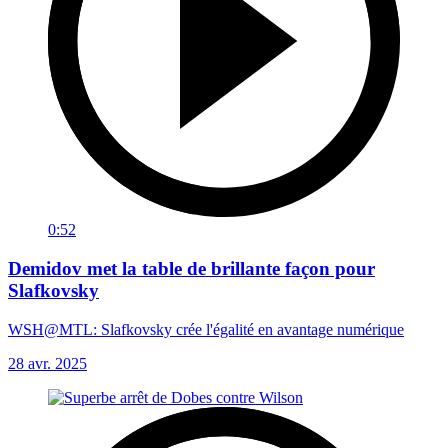
0:52
Demidov met la table de brillante façon pour
Slafkovsky
WSH@MTL: Slafkovsky crée l'égalité en avantage numérique
28 avr. 2025