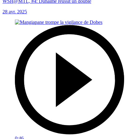
WSH@MTL, #4: Duhaime réussit un doublé
28 avr. 2025
0:46