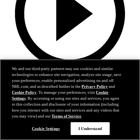
We and our third-party partners may use cookies and similar
0:35
technologies to enhance site navigation, analyze site usage, save
your preferences, enable personalized advertising on and off
Jarvis et Aho font la paire en A.N.
NHL.com, and as described further in the
Privacy Policy
and
Cookie Policy
. To manage your preferences, visit
Cookie
CAR@NJD, #3: Jarvis complète un superbe échange avec Aho
Settings
. By accessing or using our sites and services, you agree
to this collection and disclosure of your information (including
26 avr. 2025
how you interact with our sites and services and any videos that
you may view) and our
Terms of Service
.
Cookie Settings
I Understand