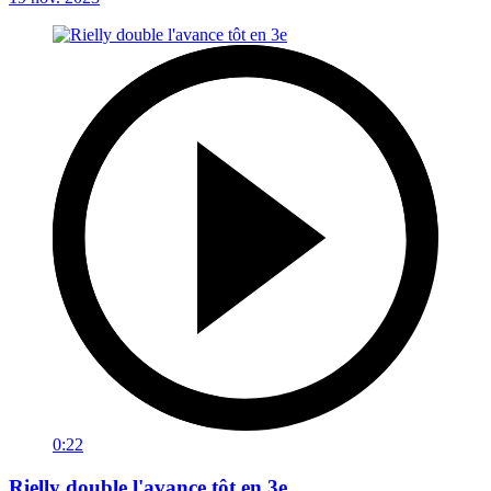
0:22
Rielly double l'avance tôt en 3e