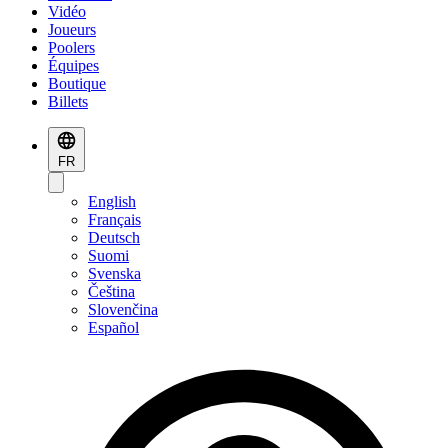
Vidéo
Joueurs
Poolers
Équipes
Boutique
Billets
FR
English
Français
Deutsch
Suomi
Svenska
Čeština
Slovenčina
Español