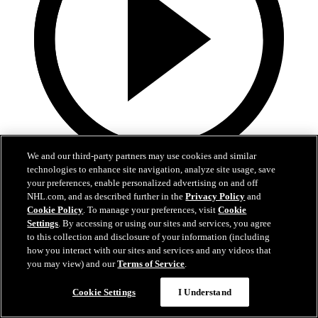
We and our third-party partners may use cookies and similar
technologies to enhance site navigation, analyze site usage, save
0:40
your preferences, enable personalized advertising on and off
NHL.com, and as described further in the
Privacy Policy
and
Bertuzzi réduit l'écart
Cookie Policy
. To manage your preferences, visit
Cookie
Settings
. By accessing or using our sites and services, you agree
TOR@DET: Bertuzzi complète Nylander
to this collection and disclosure of your information (including
how you interact with our sites and services and any videos that
17 nov. 2023
you may view) and our
Terms of Service
.
Cookie Settings
I Understand