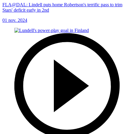
FLA@DAL: Lindell puts home Robertson's terrific pass to trim
Stars' deficit early in 2nd
01 nov. 2024