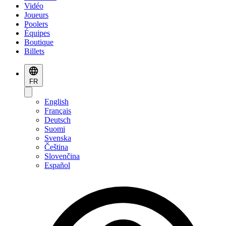
Vidéo
Joueurs
Poolers
Équipes
Boutique
Billets
FR
English
Français
Deutsch
Suomi
Svenska
Čeština
Slovenčina
Español