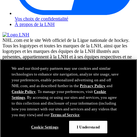
Vos choix de confidentialité
À propos de la LNH
NHL.com est le site Web officiel de la Ligue nationale de hockey.
Tous les logotypes et toutes les marques de la LNH, ainsi que les
logotypes et les marques des équipes de la LNH illustrés aux
présentes, appartiennent à la LNH et à ses équipes respectives et ne
peuvent être reproduits sans le consentement préalable écrit de NHL
Enterprises, L.P. © LNH 2026. Tous droits réservés. Tous les
We and our third-party partners may use cookies and similar
chandails d'équipe de la LNH personnalisés avec les noms des
technologies to enhance site navigation, analyze site usage, save
joueurs de la LNH et leurs numéros sont officiellement sous license
your preferences, enable personalized advertising on and off
de la LNH et de l'AJLNH. Le mot servant de marque Zamboni et la
NHL.com, and as described further in the
Privacy Policy
and
configuration de la surfaceuse Zamboni sont des marques de
Cookie Policy
. To manage your preferences, visit
Cookie
commerce déposées de Frank J. Zamboni & Co., Inc. © Frank J.
Settings
. By accessing or using our sites and services, you agree
Zamboni & Co., Inc. 2026. Tous droits réservés. Toute autre marque
to this collection and disclosure of your information (including
déposée ou tout droit d'auteur d'une tierce partie sont la propriété de
how you interact with our sites and services and any videos that
leurs auteurs respectifs. Tous droits réservés.
you may view) and our
Terms of Service
.
Cookie Settings
I Understand
Fermer