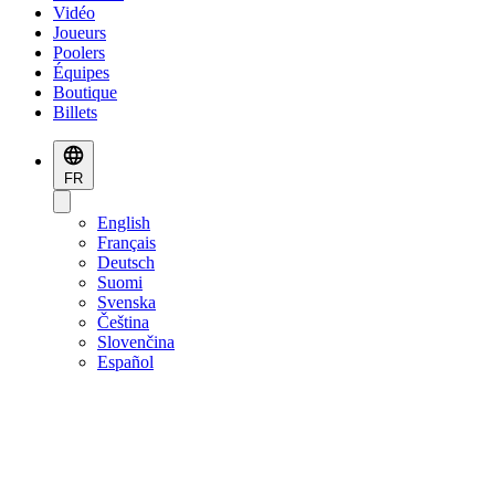
Vidéo
Joueurs
Poolers
Équipes
Boutique
Billets
FR
English
Français
Deutsch
Suomi
Svenska
Čeština
Slovenčina
Español